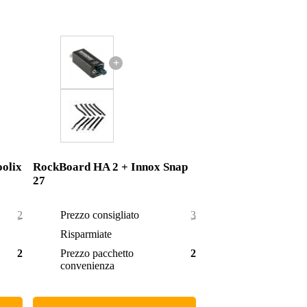
+
olix
RockBoard HA 2 + Innox Snap
27
29,85 €
Prezzo consigliato
30,40 €
0,85 €
Risparmiate
1,40 €
29,00 €
Prezzo pacchetto
29,00 €
convenienza