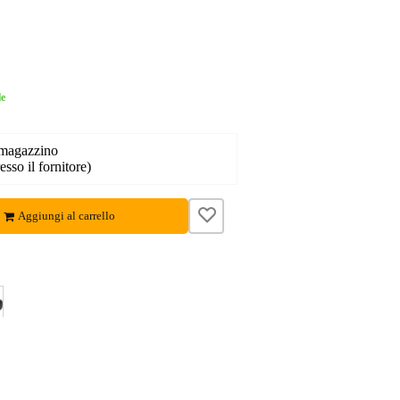
le
 magazzino
esso il fornitore)
Aggiungi al carrello