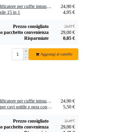
Devine JACM/5
1 x RockBoard HA 2 Amplificatore per cuffie intrauricolari
24,90 €
cavo segnale mono
ile 15 in 1
4,95 €
6,95 €
jack - jack 5 m
Aggiungi
Prezzo consigliato
29,85 €
o pacchetto convenienza
29,00 €
Risparmiate
0,85 €
+
Aggiungi al carrello
-
Innox Toolix
Multiutensile 15 in
4,95 €
1
Aggiungi
1 x RockBoard HA 2 Amplificatore per cuffie intrauricolari
24,90 €
1 x Innox Snap 27 fascetta per cavi sottile e nera con chiusure a strappo (10 pezzi)
5,50 €
Prezzo consigliato
30,40 €
o pacchetto convenienza
29,00 €