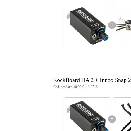
peso: 72 gr
+
RockBoard HA 2 + Innox Snap 
Cod. prodotto: 9000-0143-3716
+