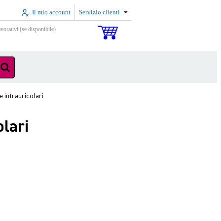
Il mio account
Servizio clienti
vorativi (se disponibile)
 intrauricolari
olari