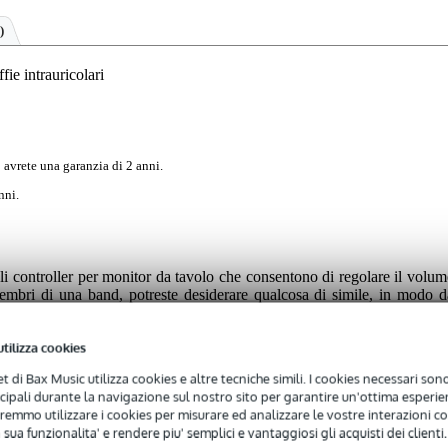
)
ie intrauricolari
 avrete una garanzia di 2 anni.
nni.
li controller per monitor da tavolo che consentono di regolare il volum
membri di una band, potreste desiderare qualcosa di simile, in modo d
te sentire con i vostri in-ear al volume che desiderate. In altre parole, u
consigliamo il RockBoard HA 2 In Ear Headphone Amplifier. Non cost
utilizza cookies
ie, il cavo XLR è saldamente collegato e si può persino agganciare all
più...
net di Bax Music utilizza cookies e altre tecniche simili. I cookies necessari sono 
ncipali durante la navigazione sul nostro sito per garantire un'ottima esperien
remmo utilizzare i cookies per misurare ed analizzare le vostre interazioni con
 sua funzionalita' e rendere piu' semplici e vantaggiosi gli acquisti dei clienti.