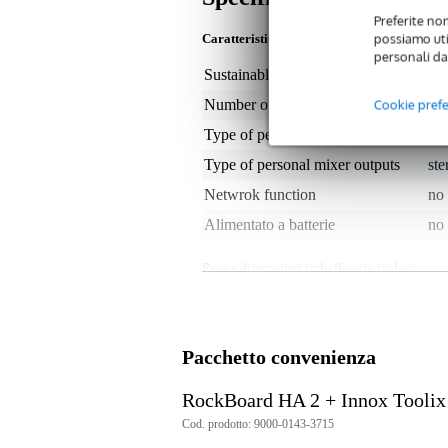
Preferite non
possiamo util
Caratteristiche
personali da
Sustainable product
not
Cookie pref
Number of headphone outputs
1
Type of personal mixer inputs
st
Type of personal mixer outputs
ste
Netwrok function
no
Alimentato a batterie
no
Peso e dimensioni imballaggio incluso
Peso
10
(imballaggio incluso)
Dimensioni
13,
(imballaggio incluso)
Pacchetto convenienza
Specifiche
RockBoard HA 2 + Innox Toolix
RockBoard HA 2
Cod. prodotto: 9000-0143-3715
Amplificatore per cuffie intrauric
dimensioni: 86 x 33 x 30 mm