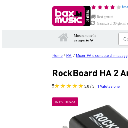
basa
Resi gratuiti
Garanzia di 30 giorni, 
Mostra tutte le
categorie
Home
P.A.
Mixer PA e console di missagg
/
/
RockBoard HA 2 Amp
5
5,0 / 5
1
Valutazione
IN EVIDENZA