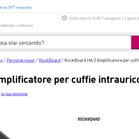
to su 3477 recensioni
Ordina entro le 16:00: Consegna in 2-3 giorni la
soddisfatti o rimborsati
io
Personal mixer
RockBoard
RockBoard HA 2 Amplificatore per cuffie
/
/
/
lificatore per cuffie intrauric
la tua opinione