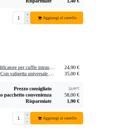
Risparmiate
1,40 €
+
Aggiungi al carrello
-
1 x RockBoard HA 2 Amplificatore per cuffie intrauricolari
24,90 €
1 x Innox Impact Line 003 Con valigetta universale 316 x 195 x 53 mm
35,00 €
Prezzo consigliato
59,90 €
o pacchetto convenienza
58,00 €
Risparmiate
1,90 €
+
Aggiungi al carrello
-