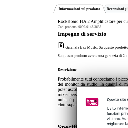
Informazioni sul prodotto
Recensioni
(1
RockBoard HA 2 Amplificatore per cuff
Cod. prodotto:
9000-0143-3638
Impegno di servizio
Garanzia Bax Music
: Su questo prodotto
Su questo prodotto avrete una garanzia di 2 a
Descrizione
Probabilmente tutti conosciamo i picco
dei monitor da studio. In qualità di 
poter ascoltare esattamente ciò che vole
mixer personale. In questo caso, vi 
Questo sito 
nulla, è piccolo, non richiede batter
cintura/pantaloni. Cosa si può volere di 
Il sito inter
funzioni pri
visitano. Vor
migliorare la
Specifiche