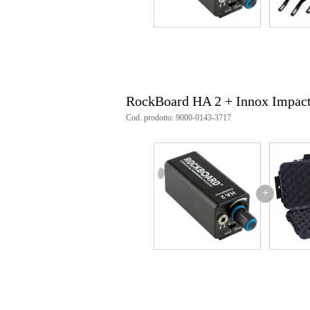
RockBoard HA 2 + Innox Impact
Cod. prodotto: 9000-0143-3717
+