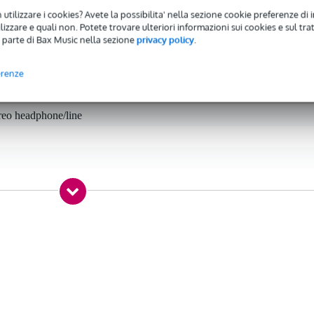
 utilizzare i cookies? Avete la possibilita' nella sezione cookie preferenze di 
izzare e quali non. Potete trovare ulteriori informazioni sui cookies e sul tra
 parte di Bax Music nella sezione
privacy policy
.
 specified
erenze
ereo line (TRS), microphone (XLR)
reo headphone/line
5 gr
5 x 6,5 x 4,0 cm
olari