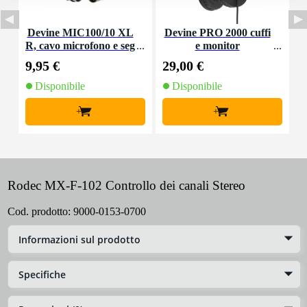
Devine MIC100/10 XL
Devine PRO 2000 cuffi
R, cavo microfono e seg
e monitor
d
nale, 10 m
9,95 €
29,00 €
1
Disponibile
Disponibile
+
+
Rodec MX-F-102 Controllo dei canali Stereo
Cod. prodotto:
9000-0153-0700
Informazioni sul prodotto
Specifiche