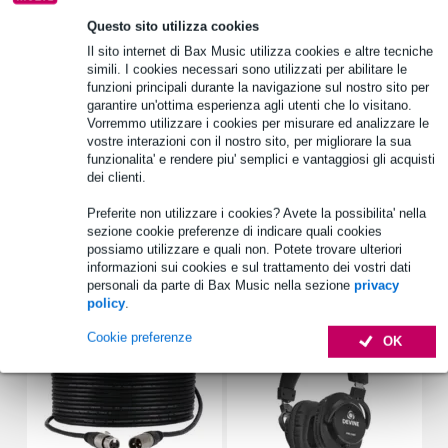
1.250 marchi leader
Questo sito utilizza cookies
Il sito internet di Bax Music utilizza cookies e altre tecniche
simili. I cookies necessari sono utilizzati per abilitare le
funzioni principali durante la navigazione sul nostro sito per
Scegli adesso i 2 anni di garanzia aggiuntiva e molti altri
garantire un'ottima esperienza agli utenti che lo visitano.
vantaggi!
Vorremmo utilizzare i cookies per misurare ed analizzare le
16,45 € di premio
vostre interazioni con il nostro sito, per migliorare la sua
funzionalita' e rendere piu' semplici e vantaggiosi gli acquisti
dei clienti.
Informazioni sul prodotto
Preferite non utilizzare i cookies? Avete la possibilita' nella
Specifiche complete
sezione cookie preferenze di indicare quali cookies
possiamo utilizzare e quali non. Potete trovare ulteriori
informazioni sui cookies e sul trattamento dei vostri dati
Accessori (11)
personali da parte di Bax Music nella sezione
privacy
policy
.
Cookie preferenze
OK