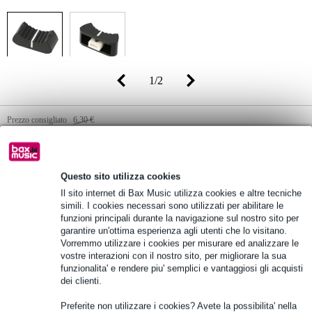
1
/
2
Prezzo consigliato
6,30 €
2,08 €
(incl. 22% IVA)
Disponibilità online
Disponibile
Questo sito utilizza cookies
Ancora 2 in stock nel nostro magazzino
Il sito internet di Bax Music utilizza cookies e altre tecniche
simili. I cookies necessari sono utilizzati per abilitare le
funzioni principali durante la navigazione sul nostro sito per
10% DI SCONTO EXTRA
garantire un'ottima esperienza agli utenti che lo visitano.
CON IL CODICE: EXTRA10
Vorremmo utilizzare i cookies per misurare ed analizzare le
vostre interazioni con il nostro sito, per migliorare la sua
funzionalita' e rendere piu' semplici e vantaggiosi gli acquisti
Aggiungi al carrello
dei clienti.
Preferite non utilizzare i cookies? Avete la possibilita' nella