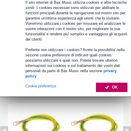
Il sito internet di Bax Music utilizza cookies e altre tecniche
simili. I cookies necessari sono utilizzati per abilitare le
Informazioni sul prodotto
funzioni principali durante la navigazione sul nostro sito per
garantire un'ottima esperienza agli utenti che lo visitano.
Marchio: Showgear
Vorremmo utilizzare i cookies per misurare ed analizzare le
tipo di prodotto: cavo di messa a terra
vostre interazioni con il nostro sito, per migliorare la sua
funzionalita' e rendere piu' semplici e vantaggiosi gli acquisti
Serie: PowerCore
dei clienti.
Specifiche complete
Preferite non utilizzare i cookies? Avete la possibilita' nella
Vedi anche (4)
sezione cookie preferenze di indicare quali cookies
possiamo utilizzare e quali non. Potete trovare ulteriori
informazioni sui cookies e sul trattamento dei vostri dati
personali da parte di Bax Music nella sezione
privacy
policy
.
Cookie preferenze
OK
Vedi anche (2)