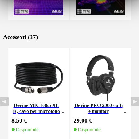
Accessori (37)
Devine MIC100/5 XL
Devine PRO 2000 cuffi
D
R, cavo per microfono
e monitor
e segnale, 5 m
8,50 €
29,00 €
4
Disponibile
Disponibile