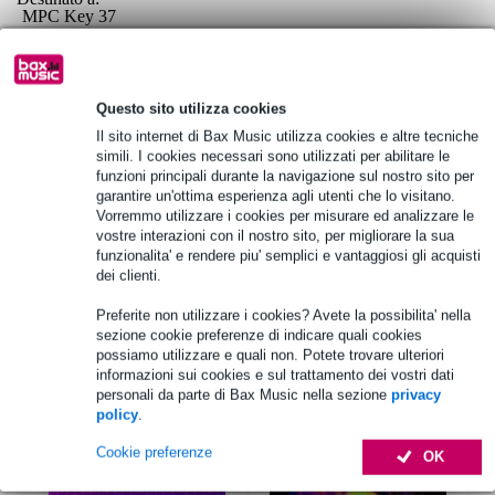
MPC Key 37
MPC One+
MPC X Edizione speciale
Versione: MPC 3.4 o superiore
Questo sito utilizza cookies
Il sito internet di Bax Music utilizza cookies e altre tecniche
Specifiche complete
simili. I cookies necessari sono utilizzati per abilitare le
funzioni principali durante la navigazione sul nostro sito per
Vedi anche (4)
garantire un'ottima esperienza agli utenti che lo visitano.
Vorremmo utilizzare i cookies per misurare ed analizzare le
vostre interazioni con il nostro sito, per migliorare la sua
funzionalita' e rendere piu' semplici e vantaggiosi gli acquisti
dei clienti.
Preferite non utilizzare i cookies? Avete la possibilita' nella
Vedi anche (9)
sezione cookie preferenze di indicare quali cookies
possiamo utilizzare e quali non. Potete trovare ulteriori
informazioni sui cookies e sul trattamento dei vostri dati
personali da parte di Bax Music nella sezione
privacy
policy
.
Cookie preferenze
OK