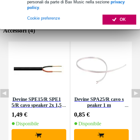
personali da parte di Bax Music nella sezione
privacy
policy
.
Cookie preferenze
OK
Accessori (4)
Devine SPE15/R SPE1
Devine SPA25/R cavo s
I
5/R cavo speaker 2x 1,5
peaker 1 m
mm2 per metro
1,49 €
0,85 €
7
Disponibile
Disponibile
+
+