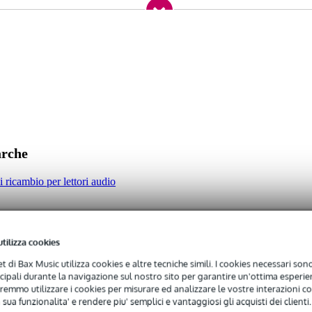
arche
di ricambio per lettori audio
utilizza cookies
net di Bax Music utilizza cookies e altre tecniche simili. I cookies necessari sono 
ncipali durante la navigazione sul nostro sito per garantire un'ottima esperien
remmo utilizzare i cookies per misurare ed analizzare le vostre interazioni con
 sua funzionalita' e rendere piu' semplici e vantaggiosi gli acquisti dei clienti.