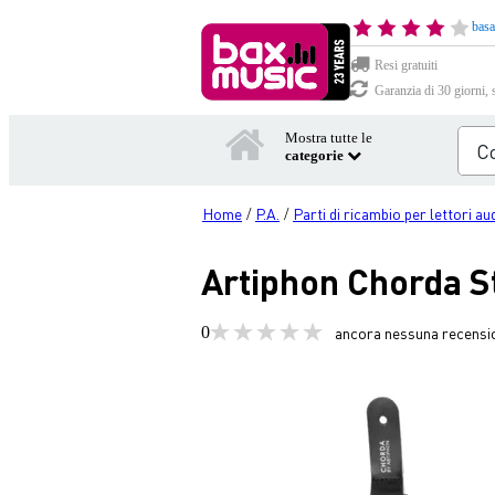
basa
Resi gratuiti
Garanzia di 30 giorni, 
Mostra tutte le
categorie
Home
P.A.
Parti di ricambio per lettori au
/
/
Artiphon Chorda S
0
ancora nessuna recensi