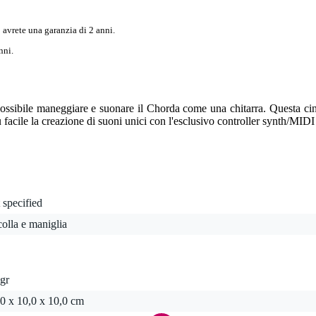
 avrete una garanzia di 2 anni.
nni.
ssibile maneggiare e suonare il Chorda come una chitarra. Questa cin
 facile la creazione di suoni unici con l'esclusivo controller synth/MIDI
 specified
colla e maniglia
gr
0 x 10,0 x 10,0 cm