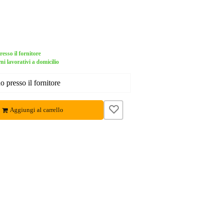
esso il fornitore
ni lavorativi a domicilio
 presso il fornitore
Aggiungi al carrello