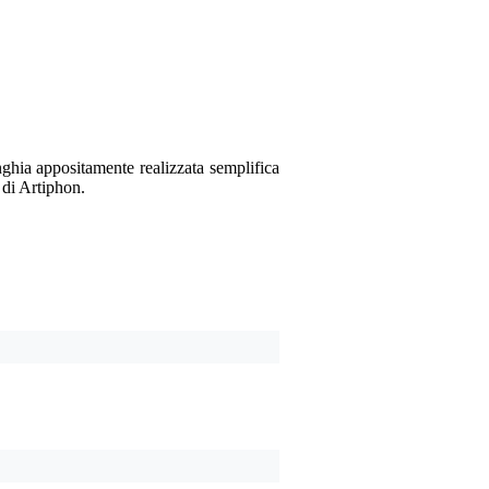
Soprannome
Non ci sono ancora recen
Valutazione
Commento
ghia appositamente realizzata semplifica
 di Artiphon.
Inviare