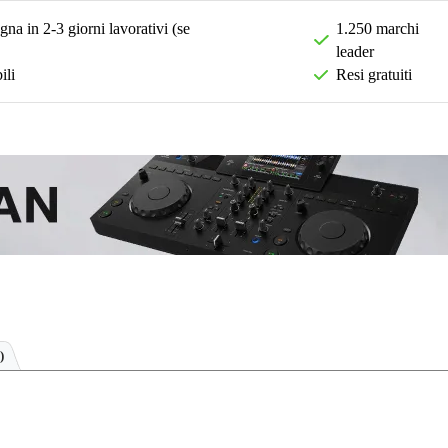
na in 2-3 giorni lavorativi (se
1.250 marchi
leader
ili
Resi gratuiti
)