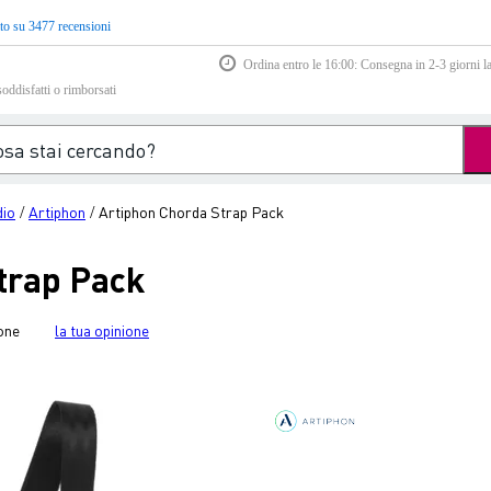
to su 3477 recensioni
Ordina entro le 16:00: Consegna in 2-3 giorni la
soddisfatti o rimborsati
dio
Artiphon
Artiphon Chorda Strap Pack
/
/
trap Pack
one
la tua opinione