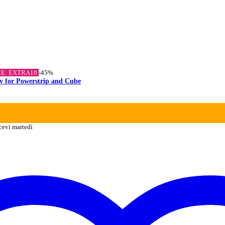
CE: EXTRA10
-45%
y for Powerstrip and Cube
cevi martedì