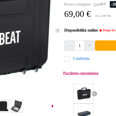
-3
Prezzo consigliato
111,00 €
69,00 €
incl. 22% IVA
Disponibilità online
Tempi di c
-
+
Confronta
Pacchetto convenienza
+