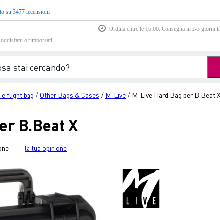
to su 3477 recensioni
Ordina entro le 16:00: Consegna in 2-3 giorni la
soddisfatti o rimborsati
 e flight bag
Other Bags & Cases
M-Live
M-Live Hard Bag per B.Beat 
/
/
/
er B.Beat X
one
la tua opinione