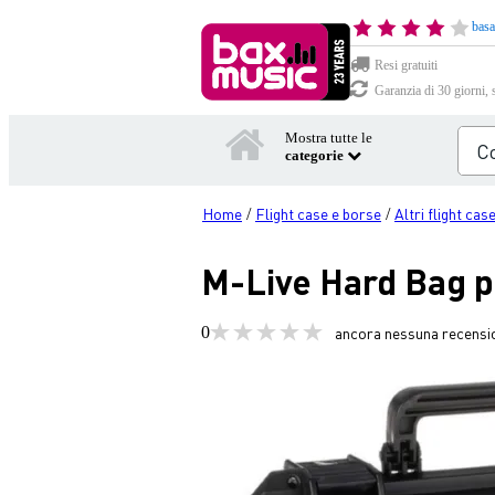
basa
Resi gratuiti
Garanzia di 30 giorni, 
Mostra tutte le
categorie
Home
Flight case e borse
Altri flight case
/
/
M-Live Hard Bag p
0
ancora nessuna recensi