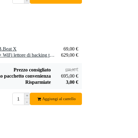
-
Devine PRO 5000
cuffie monitor
55,00 €
Aggiungi
B.Beat X
69,00 €
1 x M-Live B.Beat X 128 + WiFi lettore di backing track
629,00 €
Prezzo consigliato
698,00 €
o pacchetto convenienza
695,00 €
Risparmiate
3,00 €
+
Aggiungi al carrello
-