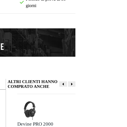
giorni
ALTRI CLIENTI HANNO
COMPRATO ANCHE
La tua opinione
Soprannome
Non ci sono ancora recensioni per questo prodotto.
Devine PRO 2000
Devine PRO 3000