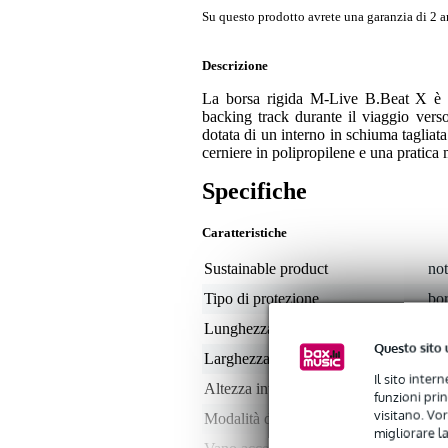
Su questo prodotto avrete una garanzia di 2 a
Descrizione
La borsa rigida M-Live B.Beat X è sta
backing track durante il viaggio verso
dotata di un interno in schiuma tagliata
cerniere in polipropilene e una pratica 
Specifiche
Caratteristiche
Sustainable product
not
Tipo di protezione
bo
Lunghezza interno
non
Questo sito 
Larghezza interno
non
Il sito inter
Altezza interno
non
funzioni pri
visitano. Vor
Modalità di trasporto
ma
migliorare la