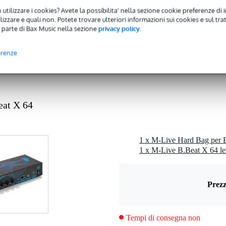
 utilizzare i cookies? Avete la possibilita' nella sezione cookie preferenze di 
izzare e quali non. Potete trovare ulteriori informazioni sui cookies e sul tra
 parte di Bax Music nella sezione
privacy policy
.
0 gr
erenze
0 x 32,5 x 11,5 cm
eat X
eat X 64
ilene
m
1 x M-Live Hard Bag per 
nalizzato
1 x M-Live B.Beat X 64 let
Prezz
Tempi di consegna non