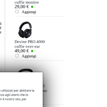
cuffie monitor
cuffie monitor
29,00 €
35,00 €
Valutazione
Aggiungi
Aggiungi
Commento
i
è
e
Devine PRO 4000
Devine JACM/3
cuffie over-ear
cavo segnale mono
49,00 €
3,50 €
jack - jack 3 m
Aggiungi
Aggiungi
Inviare
Devine JACM/1.5
Devine VM1010
utilizzati per abilitare le
cavo segnale mono
Cavo MIDI 5 pin
2,95 €
3,50 €
za agli utenti che lo
jack - jack 1,5 m
DIN maschio - 5
 il nostro sito, per
pin DIN maschio
Aggiungi
Aggiungi
1m