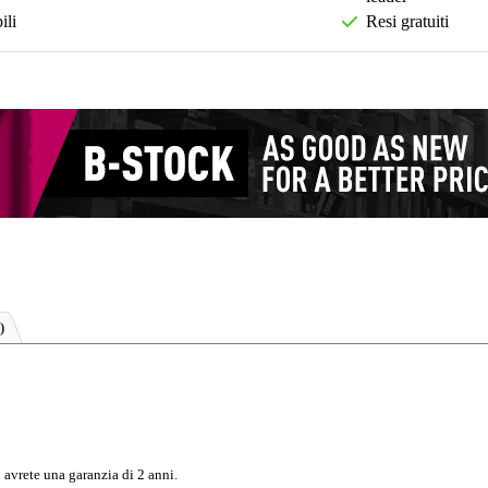
ili
Resi gratuiti
)
 avrete una garanzia di 2 anni.