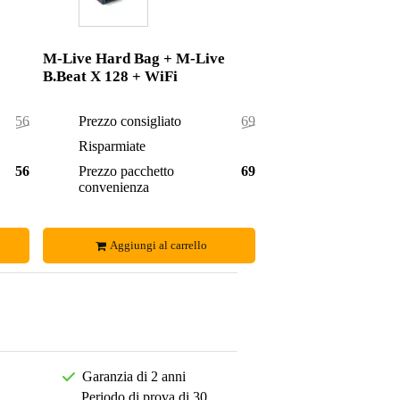
M-Live Hard Bag + M-Live
B.Beat X 128 + WiFi
568,00 €
Prezzo consigliato
698,00 €
3,00 €
Risparmiate
3,00 €
565,00 €
Prezzo pacchetto
695,00 €
convenienza
Aggiungi al carrello
Garanzia di 2 anni
Periodo di prova di 30