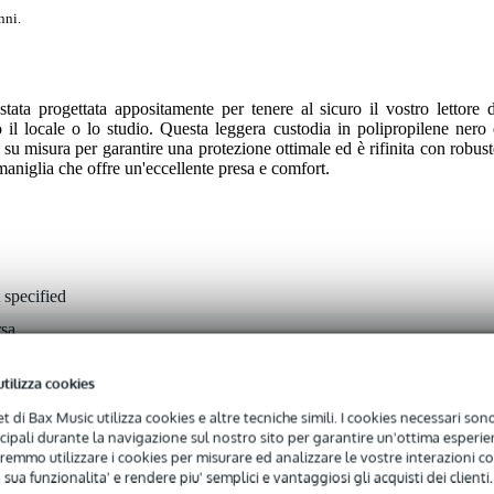
nni.
ta progettata appositamente per tenere al sicuro il vostro lettore d
 il locale o lo studio. Questa leggera custodia in polipropilene nero 
 su misura per garantire una protezione ottimale ed è rifinita con robust
maniglia che offre un'eccellente presa e comfort.
 specified
rsa
 specificato
utilizza cookies
 specificato
net di Bax Music utilizza cookies e altre tecniche simili. I cookies necessari sono 
 specificato
ncipali durante la navigazione sul nostro sito per garantire un'ottima esperien
remmo utilizzare i cookies per misurare ed analizzare le vostre interazioni con
niglia
 sua funzionalita' e rendere piu' semplici e vantaggiosi gli acquisti dei clienti.