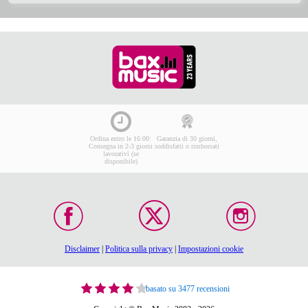
Ordina entro le 16:00:
Garanzia di 30 giorni,
Consegna in 2-3 giorni
soddisfatti o rimborsati
lavorativi (se
disponibile)
Disclaimer
|
Politica sulla privacy
|
Impostazioni cookie
basato su 3477 recensioni