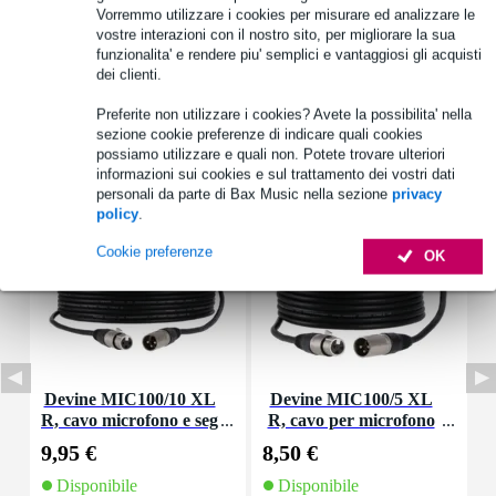
Vedi anche (4)
Vorremmo utilizzare i cookies per misurare ed analizzare le
vostre interazioni con il nostro sito, per migliorare la sua
funzionalita' e rendere piu' semplici e vantaggiosi gli acquisti
dei clienti.
Preferite non utilizzare i cookies? Avete la possibilita' nella
sezione cookie preferenze di indicare quali cookies
Accessori (7)
possiamo utilizzare e quali non. Potete trovare ulteriori
informazioni sui cookies e sul trattamento dei vostri dati
personali da parte di Bax Music nella sezione
privacy
policy
.
Cookie preferenze
OK
Devine MIC100/10 XL
Devine MIC100/5 XL
D
R, cavo microfono e seg
R, cavo per microfono
g
nale, 10 m
e segnale, 5 m
9,95 €
8,50 €
3
Disponibile
Disponibile