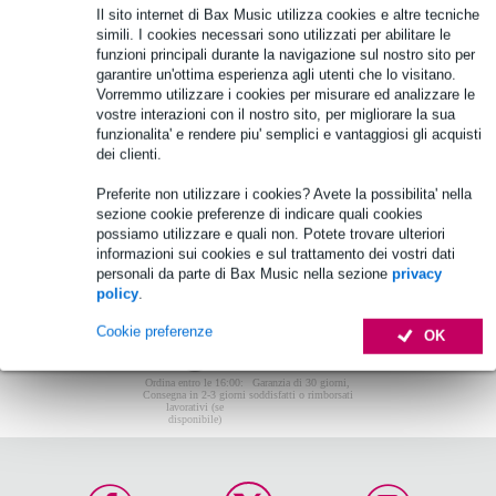
Il sito internet di Bax Music utilizza cookies e altre tecniche
Non sono stati trovati articoli.
simili. I cookies necessari sono utilizzati per abilitare le
funzioni principali durante la navigazione sul nostro sito per
Top-10
garantire un'ottima esperienza agli utenti che lo visitano.
Vorremmo utilizzare i cookies per misurare ed analizzare le
vostre interazioni con il nostro sito, per migliorare la sua
Non sono stati trovati articoli.
funzionalita' e rendere piu' semplici e vantaggiosi gli acquisti
dei clienti.
Preferite non utilizzare i cookies? Avete la possibilita' nella
sezione cookie preferenze di indicare quali cookies
possiamo utilizzare e quali non. Potete trovare ulteriori
informazioni sui cookies e sul trattamento dei vostri dati
personali da parte di Bax Music nella sezione
privacy
policy
.
Cookie preferenze
OK
Ordina entro le 16:00:
Garanzia di 30 giorni,
Consegna in 2-3 giorni
soddisfatti o rimborsati
lavorativi (se
disponibile)