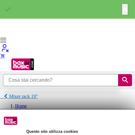
×
Mixer rack 19''
Home
P.A.
Mixer PA e console di missaggio
Mixer rack 19''
Behringer Mixer rack 19''
Questo sito utilizza cookies