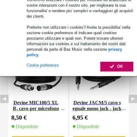
vostre interazioni con il nostro sito, per migliorare la sua
funzionalita' e rendere piu' semplici e vantaggiosi gli acquisti
dei clienti.
Preferite non utilizzare i cookies? Avete la possibilita' nella
sezione cookie preferenze di indicare quali cookies
Accessori (12)
possiamo utilizzare e quali non. Potete trovare ulteriori
informazioni sui cookies e sul trattamento dei vostri dati
personali da parte di Bax Music nella sezione
privacy
policy
.
Cookie preferenze
OK
Devine MIC100/5 XL
Devine JACM/5 cavo s
R, cavo per microfono
egnale mono jack - jack
s
e segnale, 5 m
5 m
8,50 €
6,95 €
9
Disponibile
Disponibile