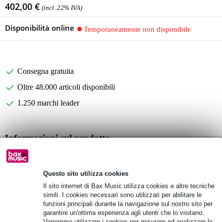
402,00 €
(incl. 22% IVA)
Disponibilità online
Temporaneamente non disponibile
Consegna gratuita
Oltre 48.000 articoli disponibili
1.250 marchi leader
Informazioni sul prodotto
mixer
x2 zones
Questo sito utilizza cookies
x6 mono microphone/line inputs via XLR/mono 6.3mm jacks
Il sito internet di Bax Music utilizza cookies e altre tecniche
simili. I cookies necessari sono utilizzati per abilitare le
Specifiche complete
funzioni principali durante la navigazione sul nostro sito per
garantire un'ottima esperienza agli utenti che lo visitano.
Vedi anche (4)
Vorremmo utilizzare i cookies per misurare ed analizzare le