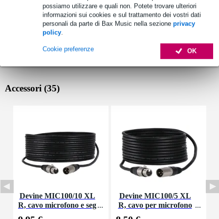
possiamo utilizzare e quali non. Potete trovare ulteriori
informazioni sui cookies e sul trattamento dei vostri dati
personali da parte di Bax Music nella sezione
privacy
policy
.
Cookie preferenze
OK
Accessori (35)
Devine MIC100/10 XL
Devine MIC100/5 XL
D
R, cavo microfono e seg
R, cavo per microfono
nale, 10 m
e segnale, 5 m