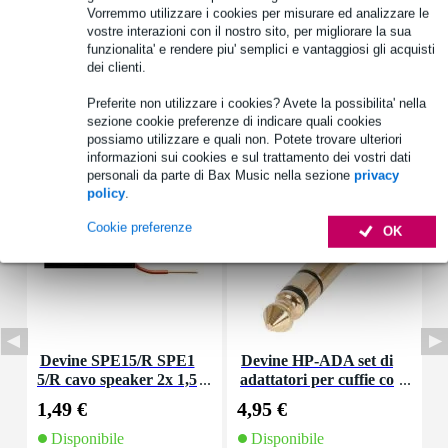
Vedi anche (3)
Vorremmo utilizzare i cookies per misurare ed analizzare le
vostre interazioni con il nostro sito, per migliorare la sua
funzionalita' e rendere piu' semplici e vantaggiosi gli acquisti
dei clienti.
Preferite non utilizzare i cookies? Avete la possibilita' nella
sezione cookie preferenze di indicare quali cookies
Accessori (14)
possiamo utilizzare e quali non. Potete trovare ulteriori
informazioni sui cookies e sul trattamento dei vostri dati
personali da parte di Bax Music nella sezione
privacy
policy
.
Cookie preferenze
OK
Devine SPE15/R SPE1
Devine HP-ADA set di
D
5/R cavo speaker 2x 1,5
adattatori per cuffie co
mm2 per metro
n sistema ad avvitamen
1,49 €
4,95 €
5
to (set di 2)
Disponibile
Disponibile