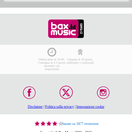
Ordina entro le 16:00:
Garanzia di 30 giorni,
Consegna in 2-3 giorni
soddisfatti o rimborsati
lavorativi (se
disponibile)
Disclaimer
|
Politica sulla privacy
|
Impostazioni cookie
basato su 3477 recensioni