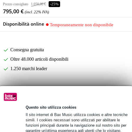
Prezzo consigliato
1.058,00 €
-25%
795,00 €
(incl. 22% IVA)
Disponibilità online
Temporaneamente non disponibile
Consegna gratuita
Oltre 48.000 articoli disponibili
1.250 marchi leader
Informazioni sul prodotto
Monacor PA-5240 5-zone mono mixing amplifier
siren function, chime function and ringtone function
Questo sito utilizza cookies
Il sito internet di Bax Music utilizza cookies e altre tecniche
RMS: 240W
simili. I cookies necessari sono utilizzati per abilitare le
Specifiche complete
funzioni principali durante la navigazione sul nostro sito per
garantire un'ottima esperienza agli utenti che lo visitano.