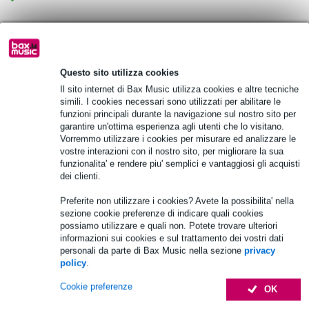
Scegli adesso i 2 anni di garanzia aggiuntiva e molti altri
vantaggi!
15,70 € di premio
Questo sito utilizza cookies
Il sito internet di Bax Music utilizza cookies e altre tecniche
simili. I cookies necessari sono utilizzati per abilitare le
Informazioni sul prodotto
funzioni principali durante la navigazione sul nostro sito per
garantire un'ottima esperienza agli utenti che lo visitano.
Lettore multimediale Omnitronic DMP-103RDS
Vorremmo utilizzare i cookies per misurare ed analizzare le
formati CD riproducibili: CD/-R/-RW
vostre interazioni con il nostro sito, per migliorare la sua
funzionalita' e rendere piu' semplici e vantaggiosi gli acquisti
formato riproducibile: WMA, MP3
dei clienti.
Specifiche complete
Preferite non utilizzare i cookies? Avete la possibilita' nella
sezione cookie preferenze di indicare quali cookies
possiamo utilizzare e quali non. Potete trovare ulteriori
Accessori (5)
informazioni sui cookies e sul trattamento dei vostri dati
personali da parte di Bax Music nella sezione
privacy
policy
.
Cookie preferenze
OK