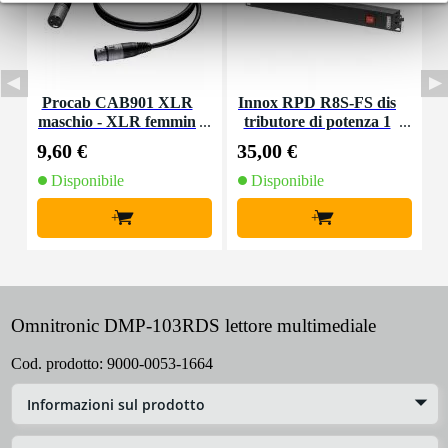
Procab CAB901 XLR
Innox RPD R8S-FS dis
maschio - XLR femmin
tributore di potenza 1
m
a 3,00 m
9"
9,60 €
35,00 €
2
Disponibile
Disponibile
+
+
Omnitronic DMP-103RDS lettore multimediale
Cod. prodotto:
9000-0053-1664
Informazioni sul prodotto