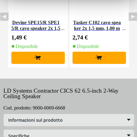
Devine SPE15/R SPE1
Tasker C102 cavo spea
T
5/R cavo speaker 2x 1,5
ker 2x 1,5 mm, 1,00 m
k
mm2 per metro
1,49 €
2,74 €
4
Disponibile
Disponibile
+
+
LD Systems Contractor CICS 62 6.5-inch 2-Way
Ceiling Speaker
Cod. prodotto:
9000-0069-6668
Informazioni sul prodotto
Specifiche