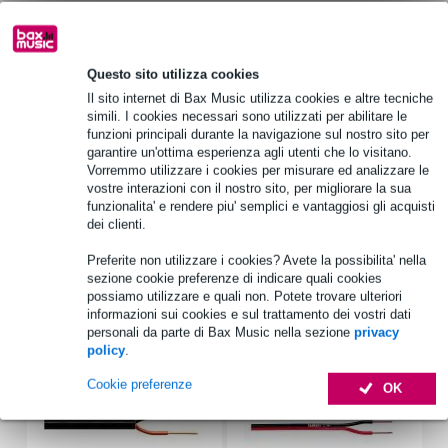
Informazioni sul prodotto
diffusore da installazione
Questo sito utilizza cookies
design: diffusore da incasso a soffitto
Il sito internet di Bax Music utilizza cookies e altre tecniche
tipo: 2 vie
simili. I cookies necessari sono utilizzati per abilitare le
funzioni principali durante la navigazione sul nostro sito per
Specifiche complete
garantire un'ottima esperienza agli utenti che lo visitano.
Vorremmo utilizzare i cookies per misurare ed analizzare le
Vedi anche (4)
vostre interazioni con il nostro sito, per migliorare la sua
funzionalita' e rendere piu' semplici e vantaggiosi gli acquisti
dei clienti.
Preferite non utilizzare i cookies? Avete la possibilita' nella
sezione cookie preferenze di indicare quali cookies
possiamo utilizzare e quali non. Potete trovare ulteriori
Accessori (3)
informazioni sui cookies e sul trattamento dei vostri dati
personali da parte di Bax Music nella sezione
privacy
policy
.
Cookie preferenze
OK