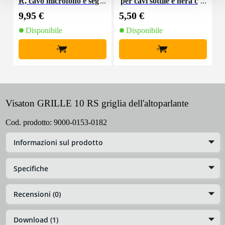
R, cavo microfono e seg
per cavi sottile e nera c
K
nale, 10 m
on chiusure a strappo
9,95 €
5,50 €
9
(10 pezzi)
Disponibile
Disponibile
+
+
Visaton GRILLE 10 RS griglia dell'altoparlante
Cod. prodotto:
9000-0153-0182
Informazioni sul prodotto
Specifiche
Recensioni (0)
Download (1)