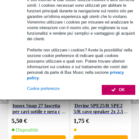
simili. I cookies necessari sono utilizzati per abilitare le
funzioni principali durante la navigazione sul nostro sito per
garantire un'ottima esperienza agli utenti che lo visitano.
Vorremmo utilizzare i cookies per misurare ed analizzare le
vostre interazioni con il nostro sito, per migliorare la sua
funzionalita' e rendere piu' semplici e vantaggiosi gli acquisti
Accessori (3)
dei clienti.
Preferite non utilizzare i cookies? Avete la possibilita' nella
sezione cookie preferenze di indicare quali cookies
possiamo utilizzare e quali non. Potete trovare ulteriori
informazioni sui cookies e sul trattamento dei vostri dati
personali da parte di Bax Music nella sezione
privacy
policy
.
Cookie preferenze
OK
Innox Snap 27 fascetta
Devine SPE25/R SPE2
D
per cavi sottile e nera c
5/R cavo speaker 2x 2,5
p
on chiusure a strappo
mm2 per metro
5,50 €
1,75 €
1
(10 pezzi)
Disponibile