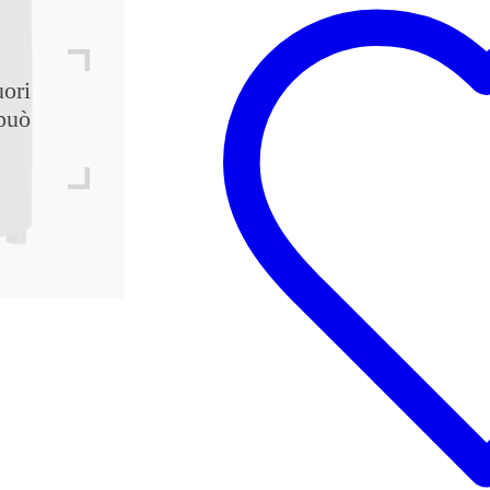
uori
può