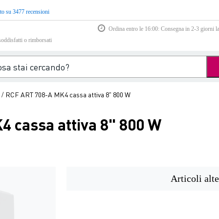
to su 3477 recensioni
Ordina entro le 16:00: Consegna in 2-3 giorni la
soddisfatti o rimborsati
RCF ART 708-A MK4 cassa attiva 8" 800 W
/
 cassa attiva 8" 800 W
Articoli alte