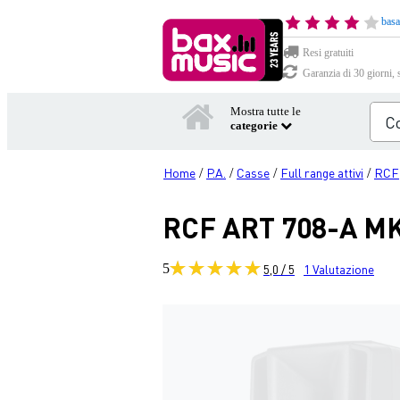
basa
Resi gratuiti
Garanzia di 30 giorni, 
Mostra tutte le
categorie
Home
P.A.
Casse
Full range attivi
RCF
/
/
/
/
RCF ART 708-A MK4
5
5,0 / 5
1
Valutazione