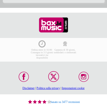
Ordina entro le 16:00:
Garanzia di 30 giorni,
Consegna in 2-3 giorni
soddisfatti o rimborsati
lavorativi (se
disponibile)
Disclaimer
|
Politica sulla privacy
|
Impostazioni cookie
basato su 3477 recensioni