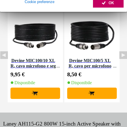
Cookie preferenze
OK
Devine MIC100/10 XL
Devine MIC100/5 XL
R, cavo microfono e seg
R, cavo per microfono
nale, 10 m
e segnale, 5 m
9,95 €
8,50 €
1
Disponibile
Disponibile
+
+
Laney AH115-G2 800W 15-inch Active Speaker with