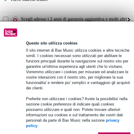
Scegli adesso i 2 anni di garanzia aggiuntiva e molti altri
vantaggi!
14,65 € di premio
Questo sito utilizza cookies
Informazioni sul prodotto
Il sito internet di Bax Music utilizza cookies e altre tecniche
simili. I cookies necessari sono utilizzati per abilitare le
altoparlante attivo
funzioni principali durante la navigazione sul nostro sito per
tipo: gamma completa
garantire un'ottima esperienza agli utenti che lo visitano.
Vorremmo utilizzare i cookies per misurare ed analizzare le
Serie Audio Hub
vostre interazioni con il nostro sito, per migliorare la sua
Specifiche complete
funzionalita' e rendere piu' semplici e vantaggiosi gli acquisti
dei clienti.
Vedi anche (4)
Preferite non utilizzare i cookies? Avete la possibilita' nella
sezione cookie preferenze di indicare quali cookies
possiamo utilizzare e quali non. Potete trovare ulteriori
informazioni sui cookies e sul trattamento dei vostri dati
personali da parte di Bax Music nella sezione
privacy
policy
.
Accessori (24)