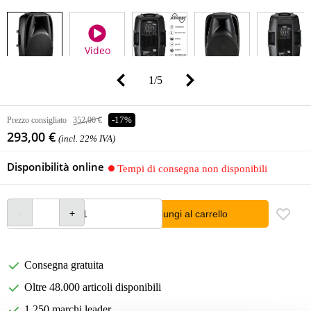
Video
1
/
5
Prezzo consigliato
352,00 €
-17%
293,00 €
(incl. 22% IVA)
Disponibilità online
Tempi di consegna non disponibili
Aggiungi al carrello
Consegna gratuita
Oltre 48.000 articoli disponibili
1.250 marchi leader