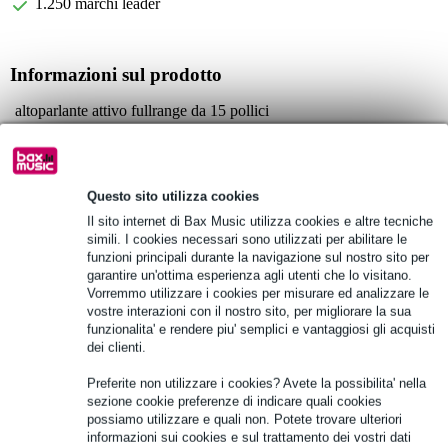
1.250 marchi leader
Informazioni sul prodotto
altoparlante attivo fullrange da 15 pollici
connessioni:
ingresso stereo RCA (1)
Jack combo XLR/TRS (2)
Questo sito utilizza cookies
Uscita XLR (1)
Il sito internet di Bax Music utilizza cookies e altre tecniche
copertura (nominale -6 dB) H: 90 gradi
simili. I cookies necessari sono utilizzati per abilitare le
funzioni principali durante la navigazione sul nostro sito per
Specifiche complete
garantire un'ottima esperienza agli utenti che lo visitano.
Vorremmo utilizzare i cookies per misurare ed analizzare le
vostre interazioni con il nostro sito, per migliorare la sua
Vedi anche (1)
funzionalita' e rendere piu' semplici e vantaggiosi gli acquisti
dei clienti.
Preferite non utilizzare i cookies? Avete la possibilita' nella
sezione cookie preferenze di indicare quali cookies
possiamo utilizzare e quali non. Potete trovare ulteriori
informazioni sui cookies e sul trattamento dei vostri dati