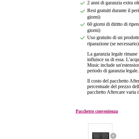
2 anni di garanzia extra ol
Resi gratuiti durante il pe
giorni)
60 giorni di diritto di ri
giorni)
Uso gratuito di un prodotto
riparazione (se necessario)
La garanzia legale rimane 
influisce su di essa. L'acq
Music include un'estension
periodo di garanzia legale.
Il costo del pacchetto Aft
percentuale del prezzo dell'
pacchetto Aftercare varia da
Pacchetto convenienza
+