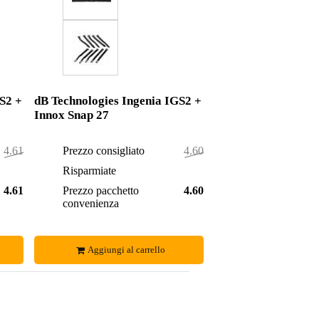
S2 +
dB Technologies Ingenia IGS2 +
Innox Snap 27
4.616,00 €
Prezzo consigliato
4.604,50 €
3,00 €
Risparmiate
1,50 €
4.613,00 €
Prezzo pacchetto
4.603,00 €
convenienza
Aggiungi al carrello