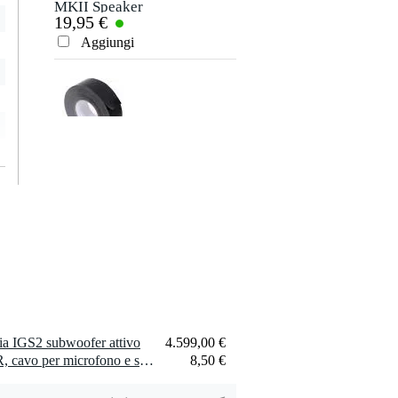
MKII Speaker
19,95 €
Stand, 1.8m
Aggiungi
Innox ETA GAF-
01-BK Nastro
9,50 €
Gaffa 50 mm x 50
m nero
Aggiungi
Xvive P3 Bluetooth
Audio Receiver
ia IGS2 subwoofer attivo
4.599,00 €
49,00 €
2 x Devine MIC100/5 XLR, cavo per microfono e segnale, 5 m
8,50 €
Aggiungi