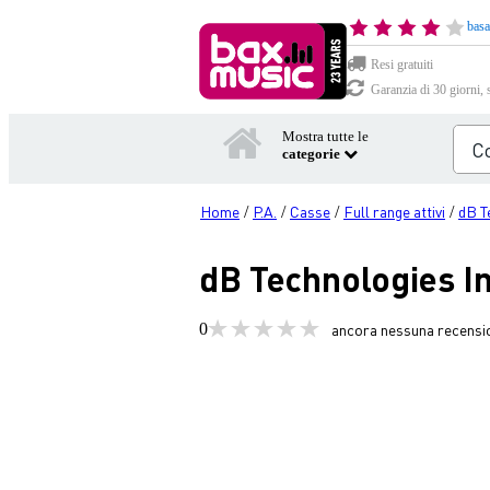
basa
Resi gratuiti
Garanzia di 30 giorni, 
Mostra tutte le
categorie
Home
P.A.
Casse
Full range attivi
dB T
/
/
/
/
dB Technologies I
0
ancora nessuna recensi