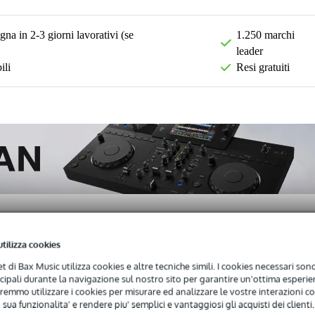
na in 2-3 giorni lavorativi (se
1.250 marchi
leader
ili
Resi gratuiti
utilizza cookies
)
Download (1)
net di Bax Music utilizza cookies e altre tecniche simili. I cookies necessari sono 
ncipali durante la navigazione sul nostro sito per garantire un'ottima esperien
remmo utilizzare i cookies per misurare ed analizzare le vostre interazioni con
er attivo
 sua funzionalita' e rendere piu' semplici e vantaggiosi gli acquisti dei clienti.