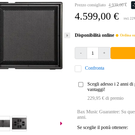
Prezzo consigliato
4.939,00 €
4.599,00 €
incl. 22
Disponibilità online
Ordina sub
-
+
Confronta
Scegli adesso i 2 anni di 
vantaggi!
229,95 € di premio
Bax Music Guarantee: Su quest
anni.
Se sceglie il potrà ottenere: