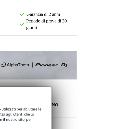
Garanzia di 2 anni
Periodo di prova di 30
giorni
ALTRI CLIENTI HANNO
utilizzati per abilitare le
COMPRATO ANCHE
za agli utenti che lo
 il nostro sito, per
La tua opinione