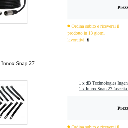
nual DSP presets
Prezz
Ordina subito e riceverai il
 applicable
prodotto in 13 giorni
lavorativi
0 screw thread
 specificato
 Innox Snap 27
,0 kg
,0 x 126,0 x 68,0 cm
1 x dB Technologies Ingen
Prezz
ttivo
6 Hz al crossover
Ordina subito e riceverai il