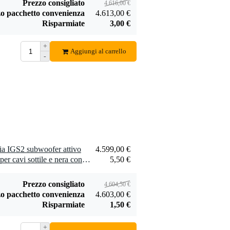
Prezzo consigliato
4.616,00 €
o pacchetto convenienza
4.613,00 €
Risparmiate
3,00 €
+
Aggiungi al carrello
-
ia IGS2 subwoofer attivo
4.599,00 €
1 x Innox Snap 27 fascetta per cavi sottile e nera con chiusure a strappo (10 pezzi)
5,50 €
Prezzo consigliato
4.604,50 €
o pacchetto convenienza
4.603,00 €
Risparmiate
1,50 €
+