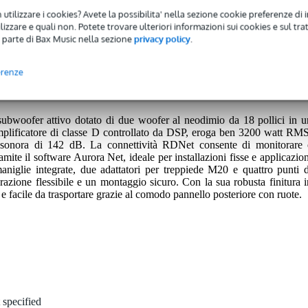
 utilizzare i cookies? Avete la possibilita' nella sezione cookie preferenze di 
izzare e quali non. Potete trovare ulteriori informazioni sui cookies e sul tra
 parte di Bax Music nella sezione
privacy policy
.
 avrete una garanzia di 2 anni.
nni.
erenze
bwoofer attivo dotato di due woofer al neodimio da 18 pollici in u
mplificatore di classe D controllato da DSP, eroga ben 3200 watt RMS
 sonora di 142 dB. La connettività RDNet consente di monitorare 
amite il software Aurora Net, ideale per installazioni fisse e applicazion
maniglie integrate, due adattatori per treppiede M20 e quattro punti d
azione flessibile e un montaggio sicuro. Con la sua robusta finitura i
 e facile da trasportare grazie al comodo pannello posteriore con ruote.
 specified