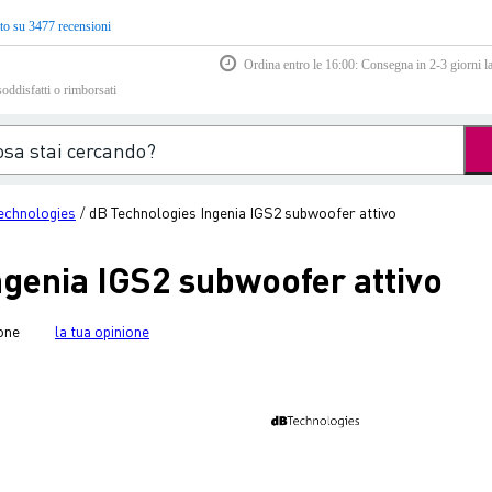
to su 3477 recensioni
Ordina entro le 16:00: Consegna in 2-3 giorni la
soddisfatti o rimborsati
echnologies
dB Technologies Ingenia IGS2 subwoofer attivo
/
ngenia IGS2 subwoofer attivo
one
la tua opinione