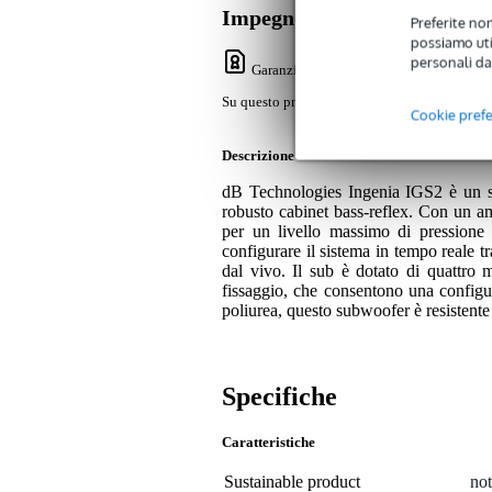
Impegno di servizio
Preferite non
possiamo util
personali da
Garanzia Bax Music
: Su questo prodotto
Su questo prodotto avrete una garanzia di 2 a
Cookie pref
Descrizione
dB Technologies Ingenia IGS2 è un su
robusto cabinet bass-reflex. Con un a
per un livello massimo di pressione
configurare il sistema in tempo reale tr
dal vivo. Il sub è dotato di quattro 
fissaggio, che consentono una configur
poliurea, questo subwoofer è resistente
Specifiche
Caratteristiche
Sustainable product
not