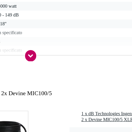
3000 watt
0 - 149 dB
18''
 specificato
s
 specificato
ru (XLR)
anced line in (XLR)
 specified
 specificato
+ 2x Devine MIC100/5
 specified
1 x dB Technologies Ingen
 - 39 Hz
 applicabile