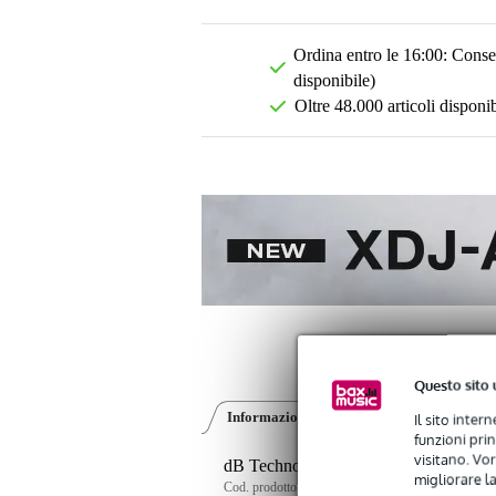
Ordina entro le 16:00: Conseg
disponibile)
Oltre 48.000 articoli disponib
Questo sito 
Informazioni sul prodotto
Recensioni
(0
Il sito inter
funzioni pri
visitano. Vor
dB Technologies Ingenia IGS2 subwoof
migliorare la
Cod. prodotto:
9000-0154-7201