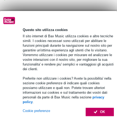
Scegli adesso i 2 anni di garanzia aggiuntiva e molti altri
vantaggi!
119,95 € di premio
Questo sito utilizza cookies
Il sito internet di Bax Music utilizza cookies e altre tecniche
Informazioni sul prodotto
simili. I cookies necessari sono utilizzati per abilitare le
funzioni principali durante la navigazione sul nostro sito per
tipo di altoparlante: altoparlante attivo a 2 vie
garantire un'ottima esperienza agli utenti che lo visitano.
Vorremmo utilizzare i cookies per misurare ed analizzare le
risposta in frequenza [-10 db]: 51 - 20.000 Hz
vostre interazioni con il nostro sito, per migliorare la sua
risposta in frequenza [-6 db]: 55 - 18.900 Hz
funzionalita' e rendere piu' semplici e vantaggiosi gli acquisti
dei clienti.
Specifiche complete
Preferite non utilizzare i cookies? Avete la possibilita' nella
sezione cookie preferenze di indicare quali cookies
Accessori (5)
possiamo utilizzare e quali non. Potete trovare ulteriori
informazioni sui cookies e sul trattamento dei vostri dati
personali da parte di Bax Music nella sezione
privacy
policy
.
Cookie preferenze
OK