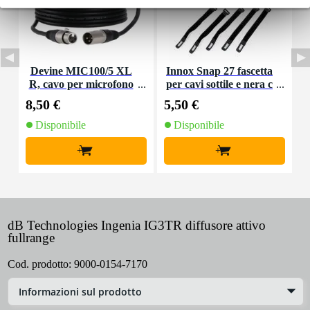
Devine MIC100/5 XL
Innox Snap 27 fascetta
R, cavo per microfono
per cavi sottile e nera c
e segnale, 5 m
on chiusure a strappo
8,50 €
5,50 €
1
(10 pezzi)
Disponibile
Disponibile
+
+
dB Technologies Ingenia IG3TR diffusore attivo
fullrange
Cod. prodotto:
9000-0154-7170
Informazioni sul prodotto