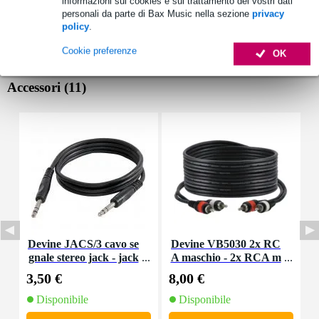
informazioni sui cookies e sul trattamento dei vostri dati
personali da parte di Bax Music nella sezione
privacy
policy
.
Cookie preferenze
OK
Accessori (11)
Devine JACS/3 cavo se
Devine VB5030 2x RC
S
gnale stereo jack - jack
A maschio - 2x RCA m
3 m
aschio 3,00 m
3,50 €
8,00 €
1
Disponibile
Disponibile