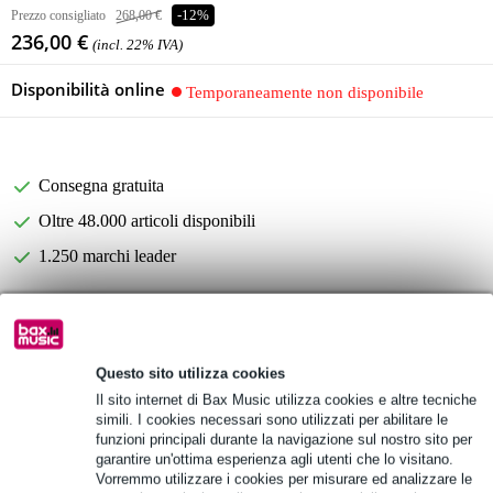
Prezzo consigliato
268,00 €
-12%
236,00 €
(incl. 22% IVA)
Disponibilità online
Temporaneamente non disponibile
Consegna gratuita
Oltre 48.000 articoli disponibili
1.250 marchi leader
Informazioni sul prodotto
costruzione in polimero stampato resistente agli urti
Questo sito utilizza cookies
Il sito internet di Bax Music utilizza cookies e altre tecniche
impermeabile e antipolvere
simili. I cookies necessari sono utilizzati per abilitare le
maniglia estensibile e ruote sugli angoli per un facile trasporto
funzioni principali durante la navigazione sul nostro sito per
garantire un'ottima esperienza agli utenti che lo visitano.
Specifiche complete
Vorremmo utilizzare i cookies per misurare ed analizzare le