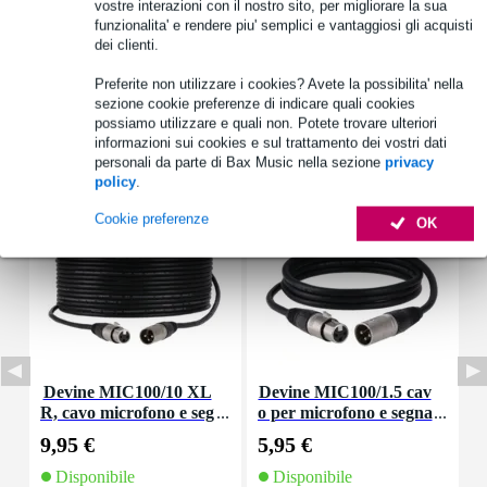
vostre interazioni con il nostro sito, per migliorare la sua
Vedi anche (4)
funzionalita' e rendere piu' semplici e vantaggiosi gli acquisti
dei clienti.
Preferite non utilizzare i cookies? Avete la possibilita' nella
sezione cookie preferenze di indicare quali cookies
possiamo utilizzare e quali non. Potete trovare ulteriori
informazioni sui cookies e sul trattamento dei vostri dati
Accessori (15)
personali da parte di Bax Music nella sezione
privacy
policy
.
Cookie preferenze
OK
Devine MIC100/10 XL
Devine MIC100/1.5 cav
R, cavo microfono e seg
o per microfono e segna
nale, 10 m
le XLR 1,5 m
9,95 €
5,95 €
8
Disponibile
Disponibile