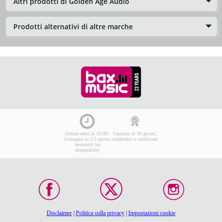
Altri prodotti di Golden Age Audio
Prodotti alternativi di altre marche
Ordina entro le 16:00:
Garanzia di 30 giorni,
Consegna in 2-3 giorni
soddisfatti o rimborsati
lavorativi (se
disponibile)
Disclaimer
|
Politica sulla privacy
|
Impostazioni cookie