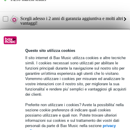
Scegli adesso i 2 anni di garanzia aggiuntiva e molti altri
vantaggi!
23,75 € di premio
Informazioni sul prodotto
Questo sito utilizza cookies
Golden Age Audio EQ-73 Premier
Il sito internet di Bax Music utilizza cookies e altre tecniche
simili. I cookies necessari sono utilizzati per abilitare le
equalizzatore
funzioni principali durante la navigazione sul nostro sito per
3 bande:
garantire un'ottima esperienza agli utenti che lo visitano.
ripiano basso frequenze: 20, 33, 55, 100, 175, 300 hz guadagno:
Vorremmo utilizzare i cookies per misurare ed analizzare le
+/-15 dB
vostre interazioni con il nostro sito, per migliorare la sua
ripiano alto: frequenze: 8, 10, 12, 16, 20, 24 kHz guadagno: +/-
funzionalita' e rendere piu' semplici e vantaggiosi gli acquisti
18 dB
dei clienti.
banda media: frequenze: 160, 240, 350, 500, 700, 1000, 1600,
2400, 3200, 4800, 7000, 10000 Hz guadagno: +/- 15 dB
Preferite non utilizzare i cookies? Avete la possibilita' nella
sezione cookie preferenze di indicare quali cookies
Specifiche complete
possiamo utilizzare e quali non. Potete trovare ulteriori
informazioni sui cookies e sul trattamento dei vostri dati
Vedi anche (4)
personali da parte di Bax Music nella sezione
privacy