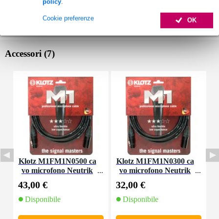
policy
.
Cookie preferenze
OK
Accessori (7)
Klotz M1FM1N0500 ca
Klotz M1FM1N0300 ca
K
vo microfono Neutrik
vo microfono Neutrik
XLR 3p - XLR 3p 5 m
XLR 3p - XLR 3p, 3 m
X
43,00 €
32,00 €
3
Disponibile
Disponibile