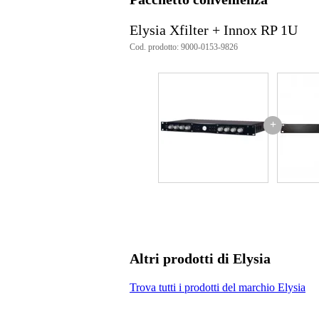
Peso e dimensioni imballaggio incluso
Elysia Xfilter + Innox RP 1U
Cod. prodotto: 9000-0153-9826
Peso
2,4
(imballaggio incluso)
Dimensioni
60,
(imballaggio incluso)
+
Altri prodotti di Elysia
Trova tutti i prodotti del marchio Elysia