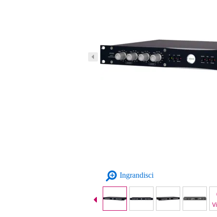
Ingrandisci
V