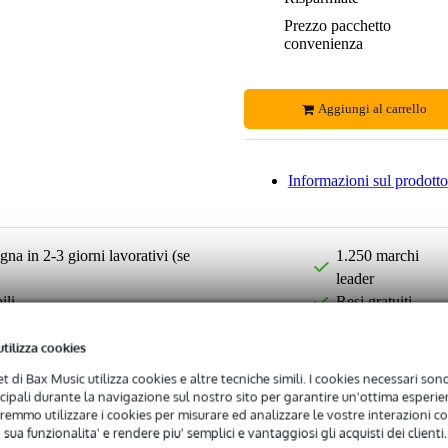
Prezzo pacchetto
convenienza
Aggiungi al carrello
Informazioni sul prodotto
na in 2-3 giorni lavorativi (se
1.250 marchi
leader
ili
Resi gratuiti
utilizza cookies
net di Bax Music utilizza cookies e altre tecniche simili. I cookies necessari sono 
ncipali durante la navigazione sul nostro sito per garantire un'ottima esperien
remmo utilizzare i cookies per misurare ed analizzare le vostre interazioni con
 sua funzionalita' e rendere piu' semplici e vantaggiosi gli acquisti dei clienti.