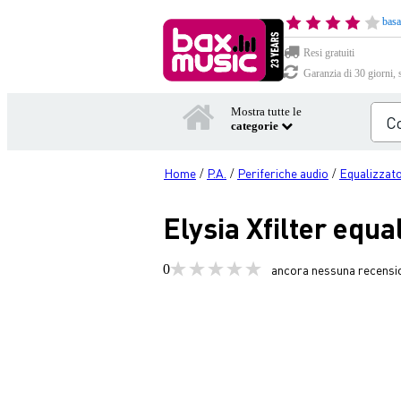
basa
Resi gratuiti
Garanzia di 30 giorni, 
Mostra tutte le
categorie
Home
P.A.
Periferiche audio
Equalizzato
/
/
/
Elysia Xfilter equa
0
ancora nessuna recensi