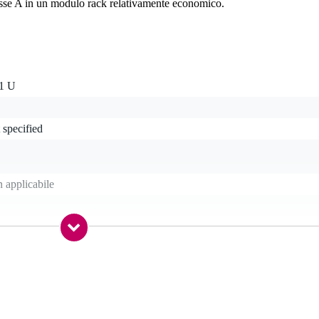
asse A in un modulo rack relativamente economico.
 1 U
 specified
 applicabile
anced line in (TRS jack), balanced line in (XLR)
anced line out (TRS jack), balanced line out (XLR)