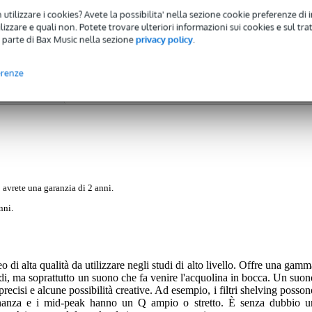
 utilizzare i cookies? Avete la possibilita' nella sezione cookie preferenze di 
izzare e quali non. Potete trovare ulteriori informazioni sui cookies e sul tra
 parte di Bax Music nella sezione
privacy policy
.
erenze
Recensioni
(0)
 avrete una garanzia di 2 anni.
nni.
o di alta qualità da utilizzare negli studi di alto livello. Offre una gam
i, ma soprattutto un suono che fa venire l'acquolina in bocca. Un suon
recisi e alcune possibilità creative. Ad esempio, i filtri shelving posson
onanza e i mid-peak hanno un Q ampio o stretto. È senza dubbio u