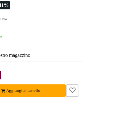
-11%
% IVA
le
nostro magazzino
Aggiungi al carrello