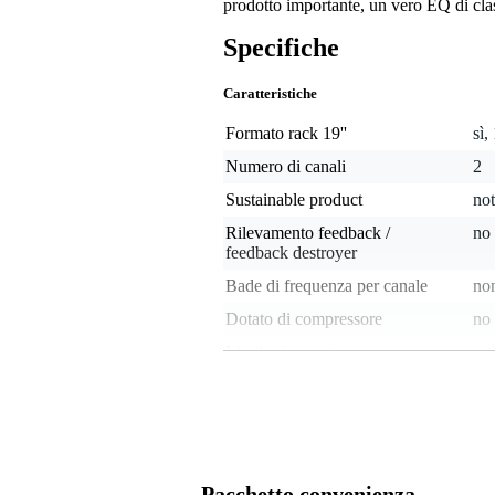
prodotto importante, un vero EQ di cl
Specifiche
Caratteristiche
Formato rack 19''
sì,
Numero di canali
2
Sustainable product
not
Rilevamento feedback /
no
feedback destroyer
Bade di frequenza per canale
non
Dotato di compressore
no
Limiter integrato
no
Boost / Cut commutabile
no
Analogue audio input type
bal
Analogue audio output type
bal
Dotato di valvole
no
Pacchetto convenienza