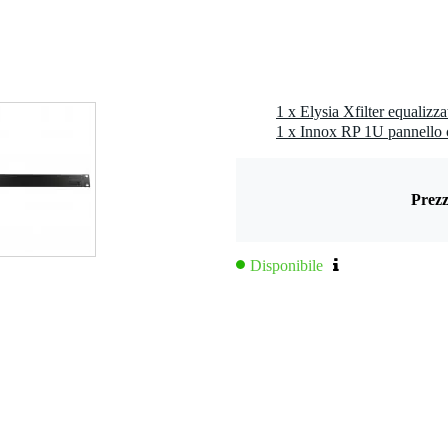
 kg
0 x 29,5 x 13,5 cm
1 x Elysia Xfilter equalizza
1 x Innox RP 1U pannello c
Prezz
Disponibile