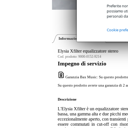
Preferite non
possiamo util
personali da
Cookie pref
Informazioni sul prodotto
Video (3)
Elysia Xfilter equalizzatore stereo
Cod. prodotto:
9000-0152-9214
Impegno di servizio
Garanzia Bax Music
: Su questo prodotto
Su questo prodotto avrete una garanzia di 2 a
Descrizione
L'Elysia Xfilter è un equalizzatore stere
bassa, una gamma alta e due picchi med
eccezionalmente aperto, con transienti p
essere commutati in cut-off con ris