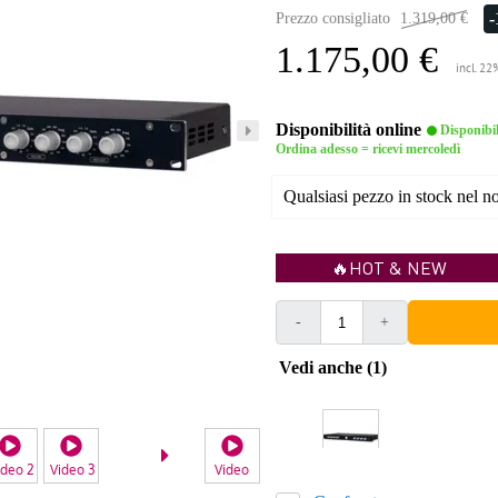
Prezzo consigliato
1.319,00 €
1.175,00 €
incl. 22
Disponibilità online
Disponibi
Ordina adesso = ricevi mercoledì
Qualsiasi pezzo in stock nel 
🔥HOT & NEW
-
+
Vedi anche (1)
ideo 2
Video 3
Video