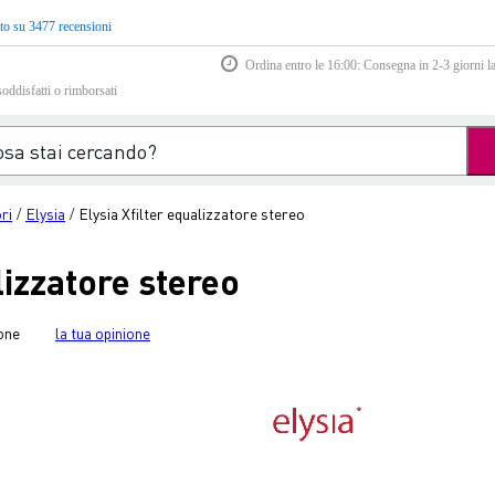
to su 3477 recensioni
Ordina entro le 16:00: Consegna in 2-3 giorni la
soddisfatti o rimborsati
ri
Elysia
Elysia Xfilter equalizzatore stereo
/
/
lizzatore stereo
one
la tua opinione