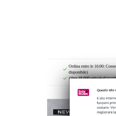
Ordina entro le 16:00: Conseg
disponibile)
Oltre 48.000 articoli disponib
Questo sito 
Il sito inter
funzioni pri
visitano. Vor
migliorare la