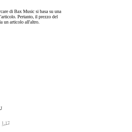
ercare di Bax Music si basa su una
articolo. Pertanto, il prezzo del
 un articolo all'altro.
U
1.178,95 €
0,95 €