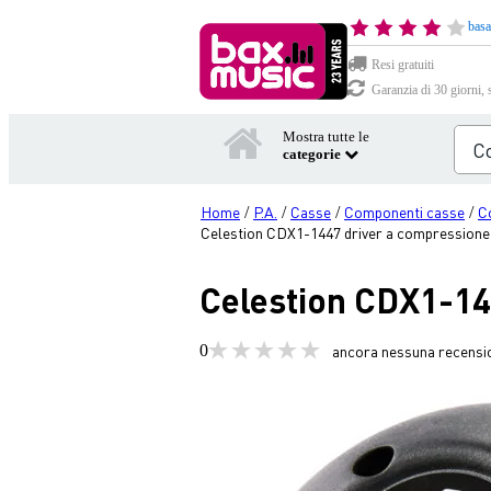
basa
Resi gratuiti
Garanzia di 30 giorni, 
Mostra tutte le
categorie
Home
P.A.
Casse
Componenti casse
C
/
/
/
/
Celestion CDX1-1447 driver a compressione 
Celestion CDX1-14
0
ancora nessuna recensi