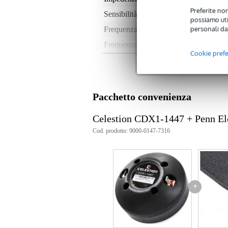
Preferite non
Sensibilità
10
possiamo util
personali da
Frequenza massima
20
Frequenza minima
1 -
Cookie pref
Tipo di magnete
fer
Tromba inclusa
no
Gola
1"
Pacchetto convenienza
Peso e dimensioni imballaggio incluso
Celestion CDX1-1447 + Penn 
Peso
1,0
Cod. prodotto: 9000-0147-7316
(imballaggio incluso)
Dimensioni
9,0
(imballaggio incluso)
Specifiche
potenza continua: 70W
+
sensibilità: 106dB
frequentiebereik: 1500-20,000H
crossover minimo consigliato (
impedenza nominale: 8Ω