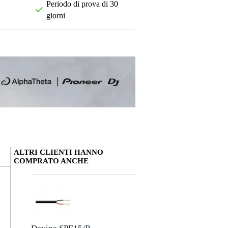
Periodo di prova di 30
giorni
ALTRI CLIENTI HANNO
COMPRATO ANCHE
La tua opinione
Soprannome
Non ci sono ancora recensioni per questo prodotto.