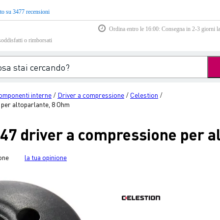
to su 3477 recensioni
Ordina entro le 16:00: Consegna in 2-3 giorni la
soddisfatti o rimborsati
omponenti interne
Driver a compressione
Celestion
/
/
/
per altoparlante, 8 Ohm
47 driver a compressione per a
one
la tua opinione