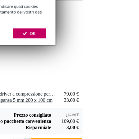
indicare quali cookies
ttamento dei vostri dati
Penn Elcom
OK
maniglia piccola,
9,55 €
acciaio, 10 fori
Aggiungi
Penn Elcom
1 x Celestion CDX1-1447 driver a compressione per altoparlante, 8 Ohm
79,00 €
vernice warnex
spansa 5 mm 200 x 100 cm
33,00 €
145,00 €
nera per cabinet (6
kg)
Aggiungi
Prezzo consigliato
112,00 €
o pacchetto convenienza
109,00 €
Risparmiate
3,00 €