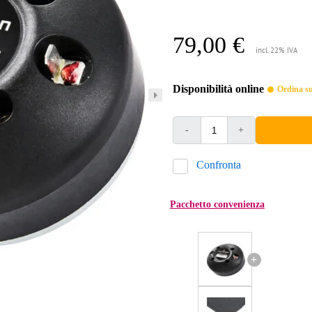
79,00 €
incl. 22% IVA
Disponibilità online
Ordina sub
-
+
Confronta
Pacchetto convenienza
+