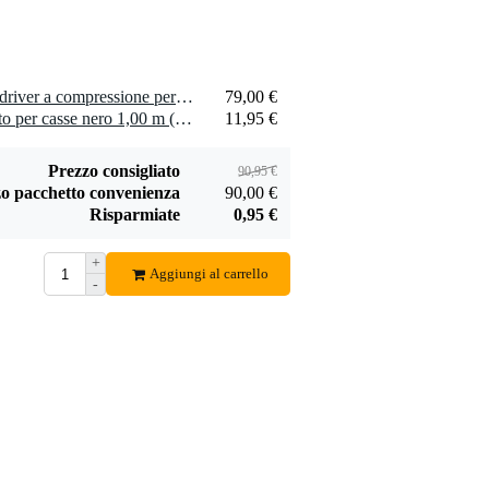
1 x Celestion CDX1-1447 driver a compressione per altoparlante, 8 Ohm
79,00 €
1 x Penn Elcom rivestimento per casse nero 1,00 m (largo 1,83 m)
11,95 €
Prezzo consigliato
90,95 €
o pacchetto convenienza
90,00 €
Risparmiate
0,95 €
+
Aggiungi al carrello
-