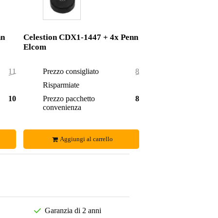
nn
Celestion CDX1-1447 + 4x Penn
Elcom
112,00 €
Prezzo consigliato
84,88 €
3,00 €
Risparmiate
0,88 €
109,00 €
Prezzo pacchetto
84,00 €
convenienza
Aggiungi al carrello
Garanzia di 2 anni