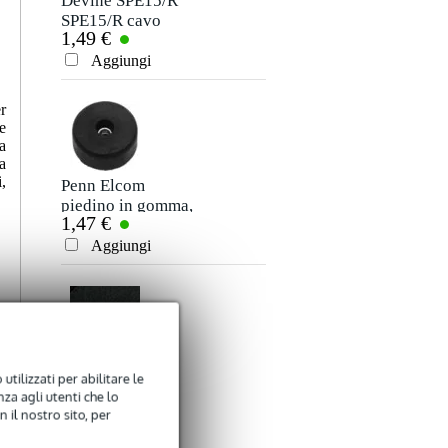
Devine SPE15/R
SPE15/R cavo
1,49 €
speaker 2x 1,5
Valutazione
mm2 per metro
Aggiungi
Commento
r
e
a
a
,
Penn Elcom
piedino in gomma,
1,47 €
38 x 20 mm, anello
in acciaio
Aggiungi
Inviare
Penn Elcom
utilizzati per abilitare le
rivestimento per
za agli utenti che lo
11,95 €
casse nero 1,00 m
 il nostro sito, per
(largo 1,83 m)
Aggiungi