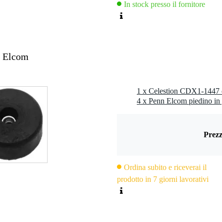
In stock presso il fornitore
 mm (1,4 pollici)
luminio rivestito in rame
mide
n Elcom
mm/3 pollici PCD)
e)
e)
x 98 mm x 81 mm (4,3 pollici x 3,9 pollici x 3,2 pollici)
3 libbre)
la: 16 pezzi
495 mm x 495 mm x 90 mm (19,5 pollici x 19,5 pollici x 3,5 pollici)
7 kg (37,4 libbre)
Prezz
Ordina subito e riceverai il
prodotto in 7 giorni lavorativi