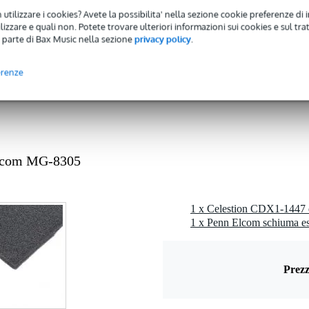
 utilizzare i cookies? Avete la possibilita' nella sezione cookie preferenze di 
6 dB
izzare e quali non. Potete trovare ulteriori informazioni sui cookies e sul tra
 parte di Bax Music nella sezione
privacy policy
.
 - 20,9 kHz
 3,9 kHz
erenze
rite
 (25,4 mm)
Elcom MG-8305
 kg
 x 8,0 x 7,0 cm
1 x Penn Elcom schiuma e
Prezz
z
12dB/oct): 2200Hz