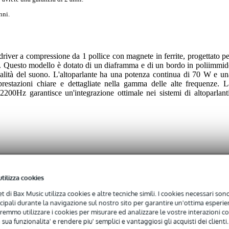
nni.
iver a compressione da 1 pollice con magnete in ferrite, progettato pe
tà. Questo modello è dotato di un diaframma e di un bordo in poliimmid
qualità del suono. L'altoparlante ha una potenza continua di 70 W e un
prestazioni chiare e dettagliate nella gamma delle alte frequenze. L
2200Hz garantisce un'integrazione ottimale nei sistemi di altoparlanti
utilizza cookies
 specified
net di Bax Music utilizza cookies e altre tecniche simili. I cookies necessari sono 
 (25,4 mm)
ncipali durante la navigazione sul nostro sito per garantire un'ottima esperien
remmo utilizzare i cookies per misurare ed analizzare le vostre interazioni con
- 99 watt
 sua funzionalita' e rendere piu' semplici e vantaggiosi gli acquisti dei clienti.
ohm