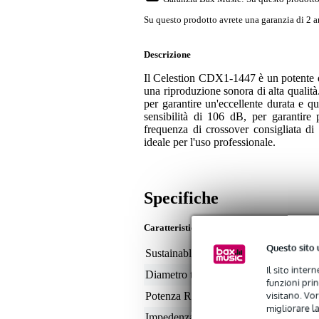
Su questo prodotto avrete una garanzia di 2 a
Descrizione
Il Celestion CDX1-1447 è un potente dr
una riproduzione sonora di alta quali
per garantire un'eccellente durata e 
sensibilità di 106 dB, per garantire 
frequenza di crossover consigliata di 
ideale per l'uso professionale.
Specifiche
Caratteristiche
Questo sito 
Sustainable product
not
Il sito inter
Diametro tweeter
1"
funzioni pri
visitano. Vor
Potenza RMS
50 
migliorare la
Impedenza nominale
8 