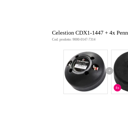
tipo di magnete: ferrite
diametro della bobina mobile: 35
materiale della bobina mobile: al
materiale del diaframma: poliim
materiale del bordo: poliammide
larghezza: 90 mm (3,5 pollici)
Celestion CDX1-1447 + 4x Pen
profondità: 46,5 mm (1,8 pollici)
attacco: 4 fori per viti M6 (76 
Cod. prodotto: 9000-0147-7314
uscita del collo: 25 mm (1 pollic
peso dell'unità: 1,0 kg (2,2 libbr
dimensioni dell'imballo: 110 mm 
peso della confezione: 1,5 kg (3,
numero in una confezione multip
dimensioni confezione multipla: 
+
peso della confezione multipla: 1
4x