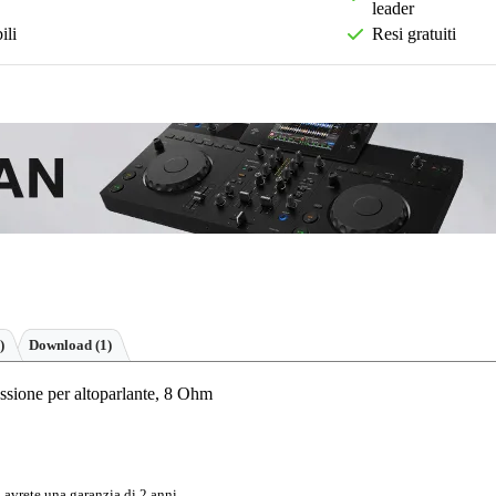
leader
ili
Resi gratuiti
)
Download (1)
sione per altoparlante, 8 Ohm
 avrete una garanzia di 2 anni.