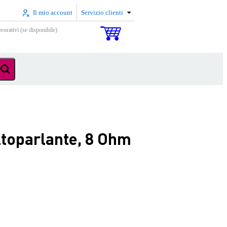
Il mio account
Servizio clienti
vorativi (se disponibile)
ltoparlante, 8 Ohm