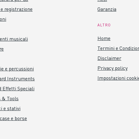
 e registrazione
Garanzia
 pm4
oni
ALTRO
ttati m6. a 90º l'uno dall'altro su
Home
nti musicali
1,6 mm (4 pollici):
Termini e Condizio
re
Disclaimer
Privacy policy
ie e percussioni
Impostazioni cooki
ard Instruments
 Effetti Speciali
 & Tools
i e stativi
 case e borse