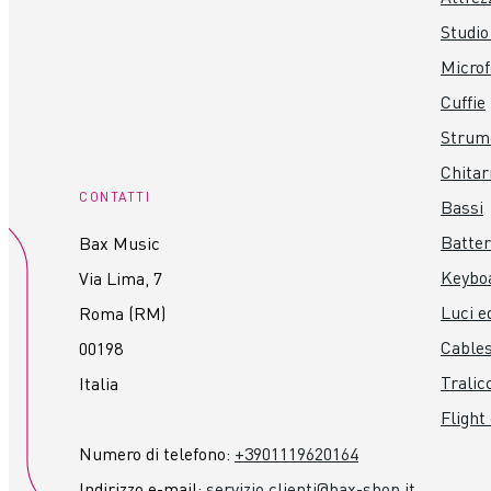
fattore bl: 9,1 n.d.
Studio
materiale del diaframma:
Costruzione:
Microf
diametro esterno: 145 mm
profondità: 62 mm
Cuffie
montaggio: quattro fori file
Strume
cerchio con diametro di 10
peso totale: 3,5 kg
Chitar
magnete: ferrite
CONTATTI
Bassi
Batter
Bax Music
Keybo
Via Lima, 7
Luci ed
Roma (RM)
Cables
00198
Tralicc
Italia
Flight
Numero di telefono:
+3901119620164
Indirizzo e-mail:
servizio.clienti@bax-shop.it