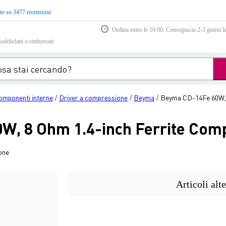
to su 3477 recensioni
Ordina entro le 16:00: Consegna in 2-3 giorni la
soddisfatti o rimborsati
omponenti interne
Driver a compressione
Beyma
Beyma CD-14Fe 60W, 8
/
/
/
, 8 Ohm 1.4-inch Ferrite Comp
one
Articoli alte