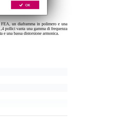
OK
da FEA, un diaframma in polimero e una
1,4 pollici vanta una gamma di frequenza
ta e una bassa distorsione armonica.