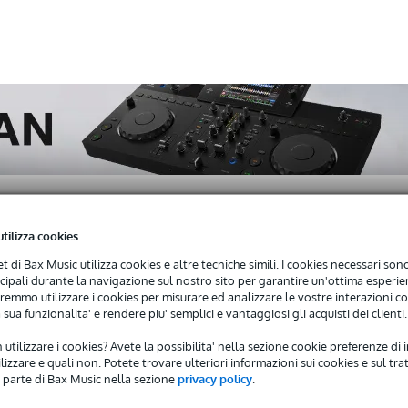
utilizza cookies
net di Bax Music utilizza cookies e altre tecniche simili. I cookies necessari sono 
)
ncipali durante la navigazione sul nostro sito per garantire un'ottima esperien
remmo utilizzare i cookies per misurare ed analizzare le vostre interazioni con
Ferrite Compression Driver
 sua funzionalita' e rendere piu' semplici e vantaggiosi gli acquisti dei clienti.
 utilizzare i cookies? Avete la possibilita' nella sezione cookie preferenze di 
izzare e quali non. Potete trovare ulteriori informazioni sui cookies e sul tra
 parte di Bax Music nella sezione
privacy policy
.
 avrete una garanzia di 2 anni.