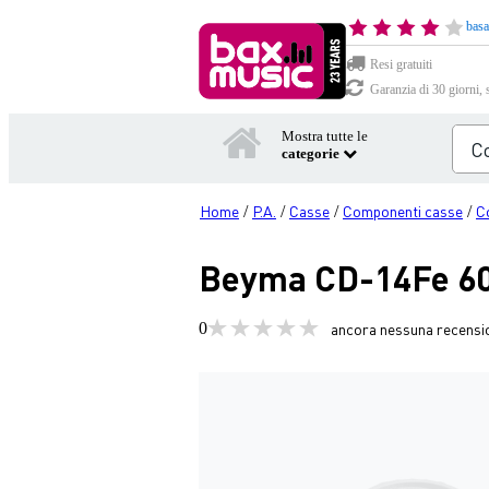
basa
Resi gratuiti
Garanzia di 30 giorni, 
Mostra tutte le
categorie
Home
P.A.
Casse
Componenti casse
C
/
/
/
/
Beyma CD-14Fe 60W
0
ancora nessuna recensi