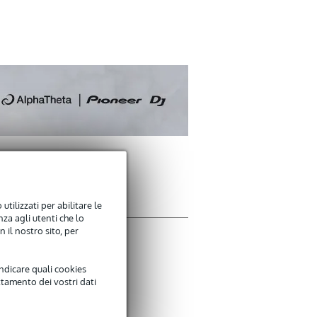
utilizzati per abilitare le
za agli utenti che lo
 il nostro sito, per
Non è più possibile scriv
indicare quali cookies
Non ci sono ancora recen
ttamento dei vostri dati