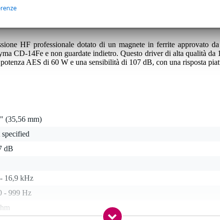
nni.
erenze
ssione HF professionale dotato di un magnete in ferrite approvato 
yma CD-14Fe e non guardate indietro. Questo driver di alta qualità da 
 potenza AES di 60 W e una sensibilità di 107 dB, con una risposta piat
4" (35,56 mm)
 specified
7 dB
 - 16,9 kHz
0 - 999 Hz
ohm