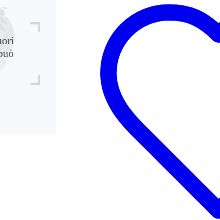
uori
può