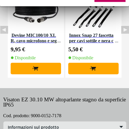
Devine MIC100/10 XL
Innox Snap 27 fascetta
R, cavo microfono e seg
per cavi sottile e nera c
K
nale, 10 m
on chiusure a strappo
9,95 €
5,50 €
9
(10 pezzi)
Disponibile
Disponibile
+
+
Visaton EZ 30.10 MW altoparlante stagno da superficie
IP65
Cod. prodotto:
9000-0152-7178
Informazioni sul prodotto