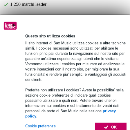
1.250 marchi leader
Scegli adesso i 2 anni di garanzia aggiuntiva e molti altri
vantaggi!
9,90 € di premio
Questo sito utilizza cookies
Il sito internet di Bax Music utilizza cookies e altre tecniche
simili. I cookies necessari sono utilizzati per abilitare le
Informazioni sul prodotto
funzioni principali durante la navigazione sul nostro sito per
garantire un'ottima esperienza agli utenti che lo visitano.
mobile: custodia impermeabile
Vorremmo utilizzare i cookies per misurare ed analizzare le
colore: bianco (RAL 9016)
vostre interazioni con il nostro sito, per migliorare la sua
funzionalita' e rendere piu' semplici e vantaggiosi gli acquisti
materiale dell'alloggiamento: plastica
dei clienti.
Specifiche complete
Preferite non utilizzare i cookies? Avete la possibilita' nella
sezione cookie preferenze di indicare quali cookies
possiamo utilizzare e quali non. Potete trovare ulteriori
Accessori (7)
informazioni sui cookies e sul trattamento dei vostri dati
personali da parte di Bax Music nella sezione
privacy
policy
.
Cookie preferenze
OK