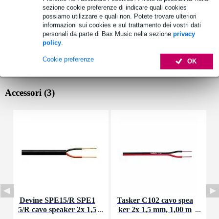
sezione cookie preferenze di indicare quali cookies
possiamo utilizzare e quali non. Potete trovare ulteriori
informazioni sui cookies e sul trattamento dei vostri dati
personali da parte di Bax Music nella sezione
privacy
policy
.
Cookie preferenze
OK
Accessori (3)
Devine SPE15/R SPE1
Tasker C102 cavo spea
T
5/R cavo speaker 2x 1,5
ker 2x 1,5 mm, 1,00 m
k
mm2 per metro