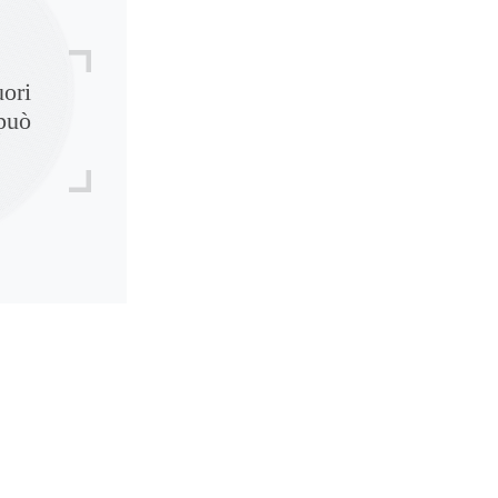
uori
può