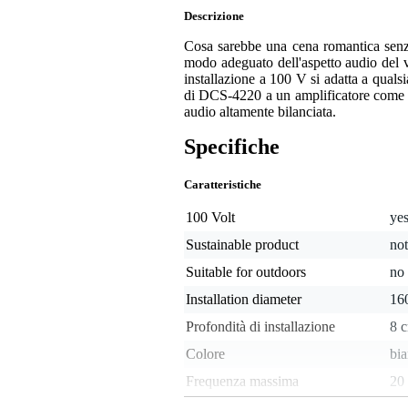
Descrizione
Cosa sarebbe una cena romantica senza
modo adeguato dell'aspetto audio del vo
installazione a 100 V si adatta a quals
di DCS-4220 a un amplificatore come par
audio altamente bilanciata.
Specifiche
Caratteristiche
100 Volt
ye
Sustainable product
not
Suitable for outdoors
no
Installation diameter
16
Profondità di installazione
8 
Colore
bi
Frequenza massima
20