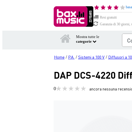
basa
Resi gratuiti
Garanzia di 30 giorni, 
Mostra tutte le
categorie
Home
P.A.
Sistemi a 100 V
Diffusori a 1
/
/
/
DAP DCS-4220 Diffus
0
ancora nessuna recensi