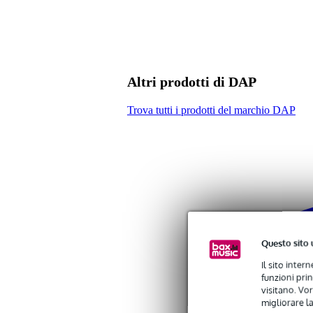
Frequenza minima
10
Impedenza nominale
8 
Potenza RMS
0 -
Impermeabile
no
Altri prodotti di DAP
Peso e dimensioni imballaggio incluso
Trova tutti i prodotti del marchio DAP
Peso
1,4
(imballaggio incluso)
Dimensioni
25,
(imballaggio incluso)
Specifiche
diffusore da soffitto 100V da in
sistema di altoparlanti a 2 vie
con griglia magnetica
bordo ultrasottile
Questo sito 
potenza nominale: 5/10/20 W
impedenza: 8 ohm
Il sito inter
tensione di linea: 100 V
funzioni pri
tweeter: 0,5 pollici
visitano. Vor
woofer: 4 pollici
migliorare la
gamma di frequenza: 110 Hz -2