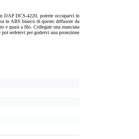
Commento
sign DAP DCS-4220, potrete occuparvi in
tura in ABS bianco di questo diffusore da
sto e quasi a filo. Collegate una manciata
e poi sedetevi per godervi una proiezione
Inviare