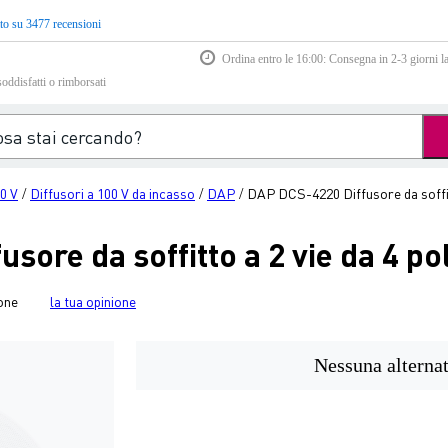
to su 3477 recensioni
Ordina entro le 16:00: Consegna in 2-3 giorni la
soddisfatti o rimborsati
00 V
Diffusori a 100 V da incasso
DAP
DAP DCS-4220 Diffusore da soffitt
/
/
/
ore da soffitto a 2 vie da 4 pol
one
la tua opinione
Nessuna alternat