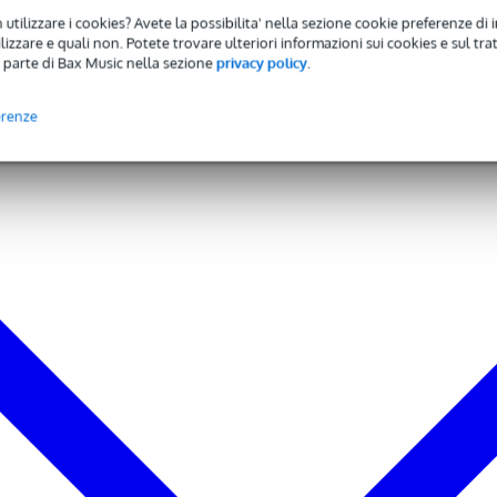
 utilizzare i cookies? Avete la possibilita' nella sezione cookie preferenze di 
izzare e quali non. Potete trovare ulteriori informazioni sui cookies e sul tra
 parte di Bax Music nella sezione
privacy policy
.
iametro
0 x 80 mm
erenze