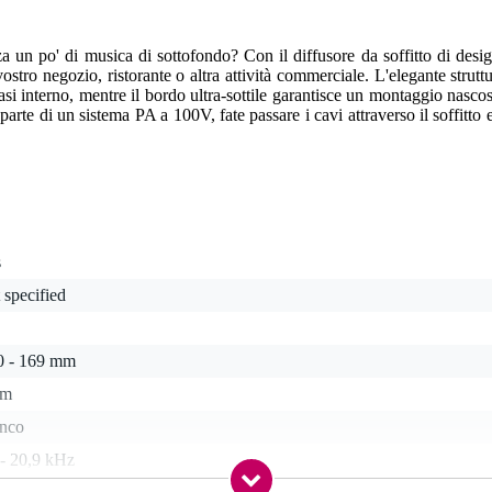
 un po' di musica di sottofondo? Con il diffusore da soffitto di de
stro negozio, ristorante o altra attività commerciale. L'elegante strut
iasi interno, mentre il bordo ultra-sottile garantisce un montaggio nasco
te di un sistema PA a 100V, fate passare i cavi attraverso il soffitto 
s
 specified
0 - 169 mm
cm
anco
 - 20,9 kHz