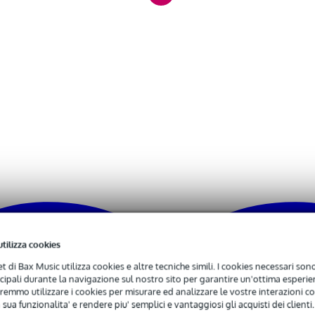
0 - 149 Hz
ohm
 49 watt
 kg
0 x 24,0 x 10,5 cm
casso
utilizza cookies
net di Bax Music utilizza cookies e altre tecniche simili. I cookies necessari sono 
ncipali durante la navigazione sul nostro sito per garantire un'ottima esperien
remmo utilizzare i cookies per misurare ed analizzare le vostre interazioni con
 sua funzionalita' e rendere piu' semplici e vantaggiosi gli acquisti dei clienti.
0 kHz