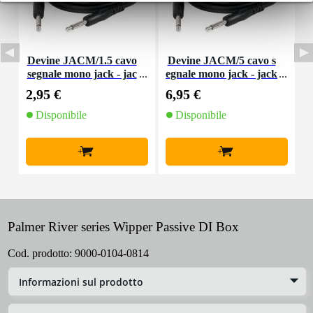
Devine JACM/1.5 cavo
Devine JACM/5 cavo s
segnale mono jack - jac
egnale mono jack - jack
s
k 1,5 m
5 m
2,95 €
6,95 €
9
Disponibile
Disponibile
+
+
Palmer River series Wipper Passive DI Box
Cod. prodotto:
9000-0104-0814
Informazioni sul prodotto