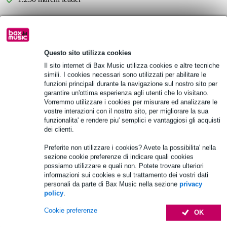
Informazioni sul prodotto
Questo sito utilizza cookies
Palmer Wipper
Il sito internet di Bax Music utilizza cookies e altre tecniche
DI passivo
simili. I cookies necessari sono utilizzati per abilitare le
connessioni:
funzioni principali durante la navigazione sul nostro sito per
Ingresso TS da 6,3 mm (sbilanciato)
garantire un'ottima esperienza agli utenti che lo visitano.
Uscita TS da 6,3 mm (sbilanciata)
Vorremmo utilizzare i cookies per misurare ed analizzare le
vostre interazioni con il nostro sito, per migliorare la sua
Uscita XLR (bilanciata)
funzionalita' e rendere piu' semplici e vantaggiosi gli acquisti
dei clienti.
Specifiche complete
Preferite non utilizzare i cookies? Avete la possibilita' nella
sezione cookie preferenze di indicare quali cookies
Accessori (14)
possiamo utilizzare e quali non. Potete trovare ulteriori
informazioni sui cookies e sul trattamento dei vostri dati
personali da parte di Bax Music nella sezione
privacy
policy
.
Cookie preferenze
OK