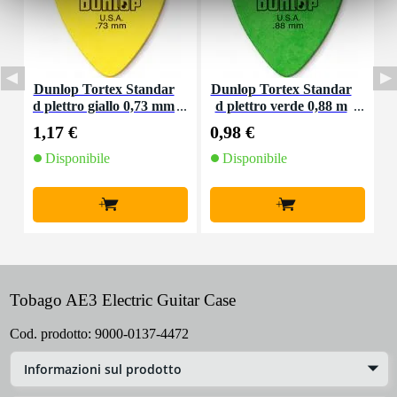
Dunlop Tortex Standar
Dunlop Tortex Standar
E
d plettro giallo 0,73 mm
d plettro verde 0,88 m
r
m
1,17 €
0,98 €
5
Disponibile
Disponibile
+
+
Tobago AE3 Electric Guitar Case
Cod. prodotto:
9000-0137-4472
Informazioni sul prodotto