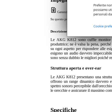
Impegno di servizio
Preferite non
possiamo util
Garanzia Bax Music
: Su questo prodotto
personali da
Su questo prodotto avrete una garanzia di 2 a
Cookie pref
Descrizione
Le AKG K812 sono cuffie monitor di 
produttrice; ne è valsa la pena, perché 
su ogni aspetto per rispondere alle es
esigono un audio davvero impeccabile.
sono senza dubbio le migliori poiché re
Struttura aperta e over-ear
Le AKG K812 presentano una struttura
offrono un range dinamico davvero ec
spettro sonoro percepibile dall'orecchio
le orecchie e assicurare il massimo com
Specifiche