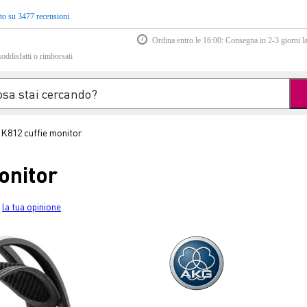
to su 3477 recensioni
Ordina entro le 16:00: Consegna in 2-3 giorni la
soddisfatti o rimborsati
K812 cuffie monitor
onitor
la tua opinione