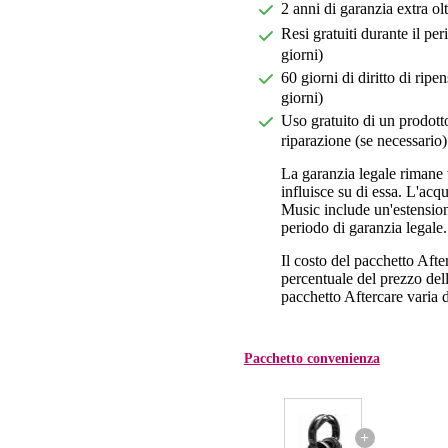
2 anni di garanzia extra ol
Resi gratuiti durante il pe
giorni)
60 giorni di diritto di ri
giorni)
Uso gratuito di un prodotto
riparazione (se necessario)
La garanzia legale rimane 
influisce su di essa. L'acq
Music include un'estension
periodo di garanzia legale.
Il costo del pacchetto Aft
percentuale del prezzo dell'
pacchetto Aftercare varia da
Pacchetto convenienza
+