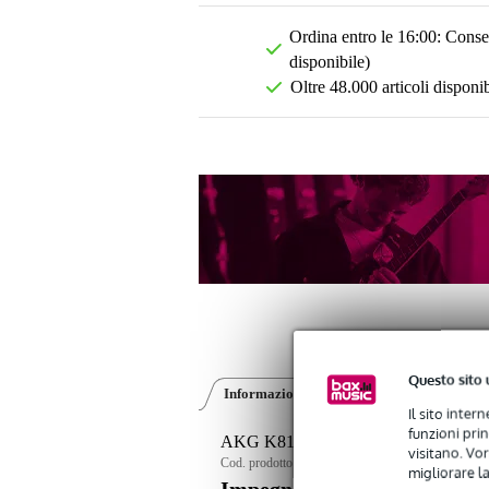
Ordina entro le 16:00: Conseg
disponibile)
Oltre 48.000 articoli disponib
Questo sito 
Informazioni sul prodotto
Recensioni
(1
Il sito inter
funzioni pri
AKG K812 cuffie monitor
visitano. Vor
Cod. prodotto:
9000-0007-4942
migliorare la