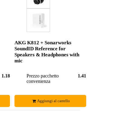
AKG K812 + Sonarworks
SoundID Reference for
Speakers & Headphones with
mic
1.181,00 €
Prezzo pacchetto
1.413,00 €
convenienza
Aggiungi al carrello