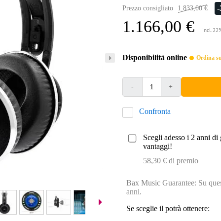
Prezzo consigliato
1.833,00 €
1.166,00 €
incl. 22
Disponibilità online
Ordina sub
-
+
Confronta
Scegli adesso i 2 anni di 
vantaggi!
58,30 € di premio
Bax Music Guarantee: Su quest
anni.
Se sceglie il potrà ottenere: