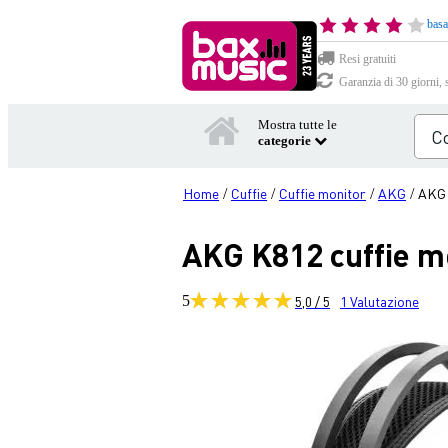
basa
Resi gratuiti
Garanzia di 30 giorni, 
Mostra tutte le
categorie
Home
Cuffie
Cuffie monitor
AKG
AKG 
/
/
/
/
AKG K812 cuffie m
5
5,0 / 5
1
Valutazione