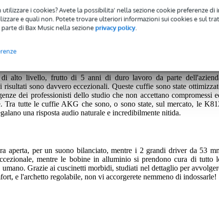
 utilizzare i cookies? Avete la possibilita' nella sezione cookie preferenze di 
izzare e quali non. Potete trovare ulteriori informazioni sui cookies e sul tra
 avrete una garanzia di 2 anni.
 parte di Bax Music nella sezione
privacy policy
.
nni.
erenze
alto livello, frutto di 5 anni di duro lavoro da parte dell'aziend
i risultati sono davvero eccezionali. Queste cuffie sono state ottimizzat
igenze dei professionisti dello studio che non accettano compromessi e
 Tra tutte le cuffie AKG che sono, o sono state, sul mercato, le K81
galano una risposta audio naturale e incredibilmente nitida.
 aperta, per un suono bilanciato, mentre i 2 grandi driver da 53 m
cezionale, mentre le bobine in alluminio si prendono cura di tutto l
 umano. Grazie ai cuscinetti morbidi, studiati nel dettaglio per avvolger
fort, e l'archetto regolabile, non vi accorgerete nemmeno di indossarle!