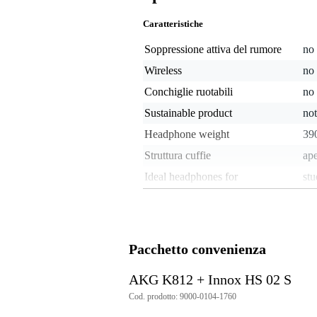
Caratteristiche
Soppressione attiva del rumore
no
Wireless
no
Conchiglie ruotabili
no
Sustainable product
not
Headphone weight
39
Struttura cuffie
ape
Ideal headphones for
stu
Impedenza cuffie
30
In/On/Over ear
ove
Microfono incluso
no
Pacchetto convenienza
Richiudibile
no
AKG K812 + Innox HS 02 S
Bass boost regolabile
no
Cod. prodotto: 9000-0104-1760
Cavo rimovibile
sì