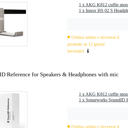
= 300 cm
1 x AKG K812 cuffie moni
1 x Innox HS 02 S Headph
uminio / acciaio / argento, nero
50 kHz
 9 Hz
Ordina subito e riceverai il
ck 3,5 mm TRS, jack 6,3 mm TRS
prodotto in 12 giorni
dern
lavorativi
D Reference for Speakers & Headphones with mic
 kg
0 x 30,0 x 16,0 cm
1 x AKG K812 cuffie moni
Ordina subito e riceverai il