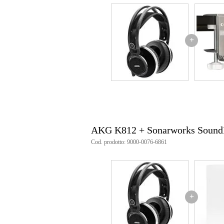
Lunghezza cavo
>/
Colore
all
Frequenza massima
> 
+
Frequenza minima
5 -
Tipo di connettore audio
ja
Headphone design
mo
Controllo volume
no
Peso e dimensioni imballaggio incluso
AKG K812 + Sonarworks SoundI
Peso
1,2
(imballaggio incluso)
Cod. prodotto: 9000-0076-6861
Dimensioni
36,
(imballaggio incluso)
Specifiche
cuffie monitor
+
design aperto, over-ear
suono naturale e pulito
ampio range dinamico