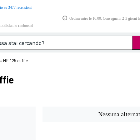
to su 3477 recensioni
Ordina entro le 16:00: Consegna in 2-3 giorni la
soddisfatti o rimborsati
 HF 125 cuffie
fie
Nessuna alternat