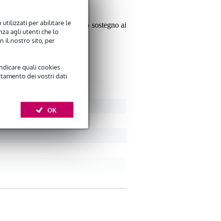
utilizzati per abilitare le
a 40 mm assicurano il giusto sostegno ai
za agli utenti che lo
 il nostro sito, per
indicare quali cookies
ttamento dei vostri dati
OK