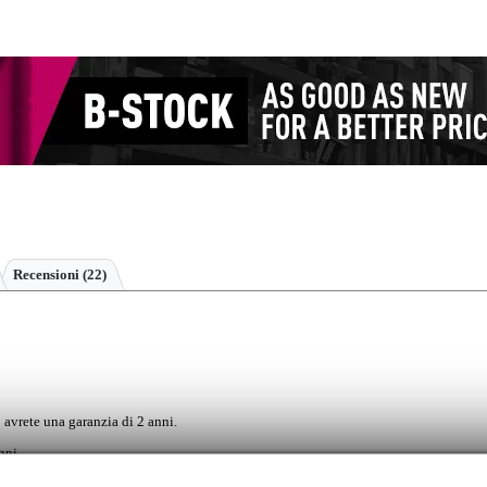
Recensioni
(22)
 avrete una garanzia di 2 anni.
nni.