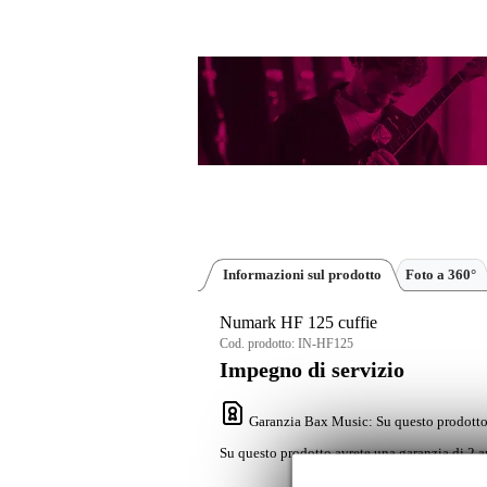
Informazioni sul prodotto
Foto a 360°
Numark HF 125 cuffie
Cod. prodotto:
IN-HF125
Impegno di servizio
Garanzia Bax Music
: Su questo prodotto
Su questo prodotto avrete una garanzia di 2 a