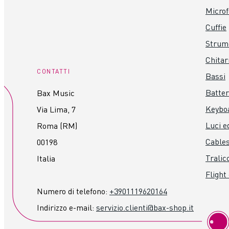
Specifiche
Microf
cuffie
Cuffie
morbidi cuscinetti removibili
driver da 40 mm
Strume
connettore jack 6,3 mm
Chitar
CONTATTI
Bassi
Batter
Bax Music
Keybo
Via Lima, 7
Luci ed
Roma (RM)
Cables
00198
Tralicc
Italia
Flight
Numero di telefono:
+3901119620164
Indirizzo e-mail:
servizio.clienti@bax-shop.it