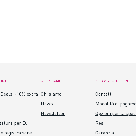
0 - 199 cm
uminio / acciaio / argento, nero
 specificato
 specificato
ck 3,5 mm TRS
ORIE
CHI SIAMO
SERVIZIO CLIENTI
m
Deals: -10% extra
Chi siamo
Contatti
News
Modalità di pagam
Newsletter
Opzioni per la sped
0 gr
zatura per DJ
Resi
0 x 19,3 x 8,0 cm
 e registrazione
Garanzia