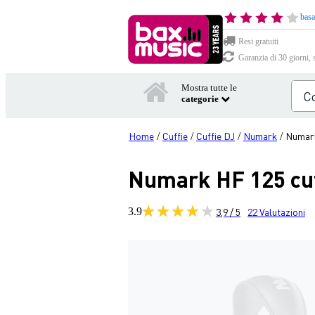
basa
Resi gratuiti
Garanzia di 30 giorni, 
Mostra tutte le
categorie
Home
Cuffie
Cuffie DJ
Numark
Numark
/
/
/
/
Numark HF 125 cuf
3.9
3,9 / 5
22
Valutazioni