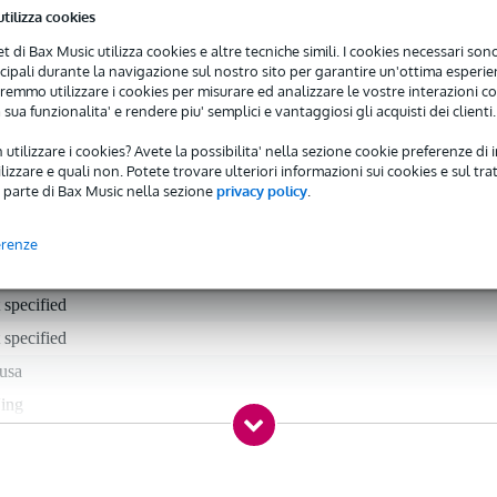
utilizza cookies
net di Bax Music utilizza cookies e altre tecniche simili. I cookies necessari sono 
 molto comode per il pre ascolto o per un DJ set casalingo. I driver d
ncipali durante la navigazione sul nostro sito per garantire un'ottima esperien
remmo utilizzare i cookies per misurare ed analizzare le vostre interazioni con
 sua funzionalita' e rendere piu' semplici e vantaggiosi gli acquisti dei clienti.
 utilizzare i cookies? Avete la possibilita' nella sezione cookie preferenze di 
izzare e quali non. Potete trovare ulteriori informazioni sui cookies e sul tra
 parte di Bax Music nella sezione
privacy policy
.
erenze
 specified
 specified
usa
'ing
 applicabile
ear