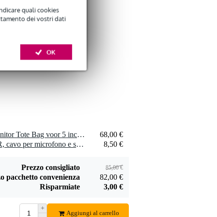
indicare quali cookies
ttamento dei vostri dati
Devine VB5015 2x
OK
RCA maschio - 2x
7,00 €
RCA maschio 1,50
m
Aggiungi
1 x Gator Cases Studio Monitor Tote Bag voor 5 inch driver monitoren
68,00 €
Devine Mon Pad
2 x Devine MIC100/5 XLR, cavo per microfono e segnale, 5 m
8,50 €
isolanti per
19,00 €
monitor
Aggiungi
Prezzo consigliato
85,00 €
o pacchetto convenienza
82,00 €
Risparmiate
3,00 €
+
Aggiungi al carrello