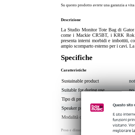
Su questo prodotto avrete una garanzia a vita p
Descrizione
La Studio Monitor Tote Bag di Gator C
come i Mackie CR5BT, i KRK Rok It 
presenta interni morbidi e imbottiti, co
ampio scomparto esterno per i cavi. La 
Specifiche
Caratteristiche
Sustainable product
not
Suitable for during use
no
Tipo di protezione
co
Questo sito 
Speaker protection type
6 i
Il sito inter
Modalità di trasporto
man
funzioni pri
visitano. Vor
migliorare la
Peso e dimensioni imballaggio incluso