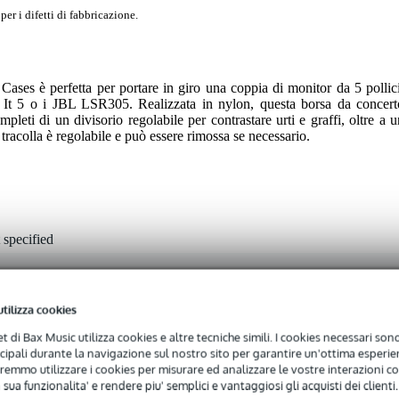
er i difetti di fabbricazione.
ases è perfetta per portare in giro una coppia di monitor da 5 pollici
5 o i JBL LSR305. Realizzata in nylon, questa borsa da concert
mpleti di un divisorio regolabile per contrastare urti e graffi, oltre a u
tracolla è regolabile e può essere rimossa se necessario.
 specified
ver
utilizza cookies
nch speaker (specific brand/type)
net di Bax Music utilizza cookies e altre tecniche simili. I cookies necessari sono 
iglia, tracolla
ncipali durante la navigazione sul nostro sito per garantire un'ottima esperien
remmo utilizzare i cookies per misurare ed analizzare le vostre interazioni con
 sua funzionalita' e rendere piu' semplici e vantaggiosi gli acquisti dei clienti.