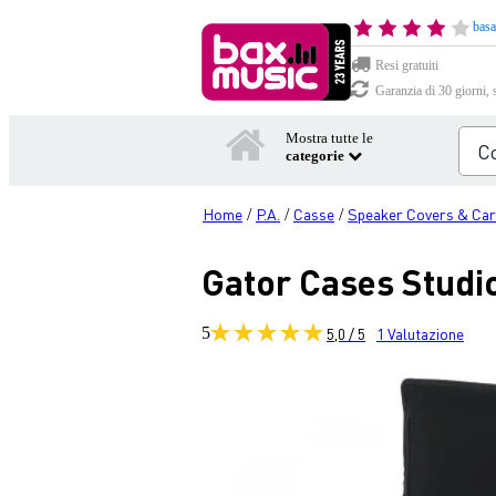
basa
Resi gratuiti
Garanzia di 30 giorni, 
Mostra tutte le
categorie
Home
P.A.
Casse
Speaker Covers & Car
/
/
/
Gator Cases Studio
5
5,0 / 5
1
Valutazione