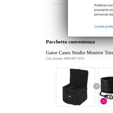
Peso
2,9
Preferite non
(imballaggio incluso)
possiamo util
Dimensioni
50,
(imballaggio incluso)
personali da
Specifiche
Cookie pref
Borsa per monitor da studio Gat
adatta per 2 monitor da studio da
materiale: nylon
Pacchetto convenienza
Gator Cases Studio Monitor To
Cod. prodotto: 9000-0057-9524
+
2x