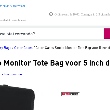
to su 3477 recensioni
Ordina entro le 16:00: Consegna in 2-3 giorni la
soddisfatti o rimborsati
ry Bags
Gator Cases
Gator Cases Studio Monitor Tote Bag voor 5 inch 
/
/
 Monitor Tote Bag voor 5 inch 
la tua opinione