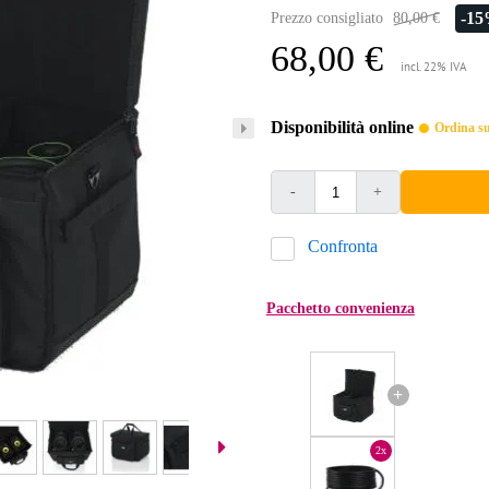
-1
Prezzo consigliato
80,00 €
68,00 €
incl. 22% IVA
Disponibilità online
Ordina sub
-
+
Confronta
Pacchetto convenienza
+
2x