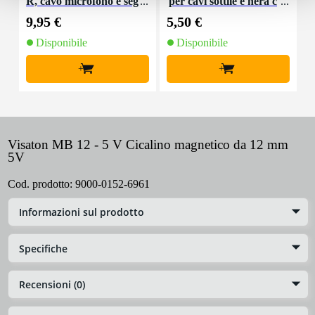
R, cavo microfono e seg
per cavi sottile e nera c
K
nale, 10 m
on chiusure a strappo
9,95 €
5,50 €
9
(10 pezzi)
Disponibile
Disponibile
+
+
Visaton MB 12 - 5 V Cicalino magnetico da 12 mm
5V
Cod. prodotto:
9000-0152-6961
Informazioni sul prodotto
Specifiche
Recensioni (0)