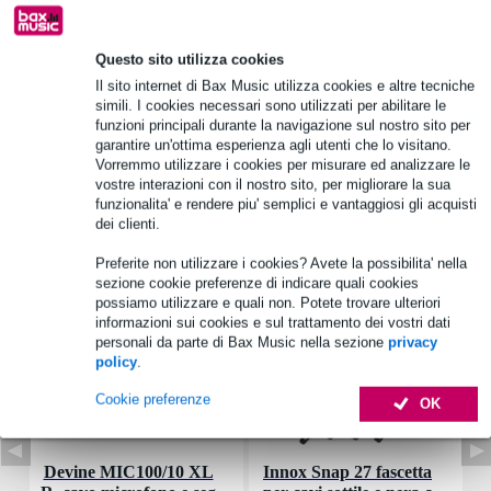
Informazioni sul prodotto
Questo sito utilizza cookies
numero di unità: 1
Il sito internet di Bax Music utilizza cookies e altre tecniche
tipo: cicalino magnetico / trasmettitore di segnale elettromagnetico
simili. I cookies necessari sono utilizzati per abilitare le
funzioni principali durante la navigazione sul nostro sito per
diametro: 12 mm
garantire un'ottima esperienza agli utenti che lo visitano.
Vorremmo utilizzare i cookies per misurare ed analizzare le
Specifiche complete
vostre interazioni con il nostro sito, per migliorare la sua
funzionalita' e rendere piu' semplici e vantaggiosi gli acquisti
dei clienti.
Accessori (7)
Preferite non utilizzare i cookies? Avete la possibilita' nella
sezione cookie preferenze di indicare quali cookies
possiamo utilizzare e quali non. Potete trovare ulteriori
informazioni sui cookies e sul trattamento dei vostri dati
personali da parte di Bax Music nella sezione
privacy
policy
.
Cookie preferenze
OK
Devine MIC100/10 XL
Innox Snap 27 fascetta