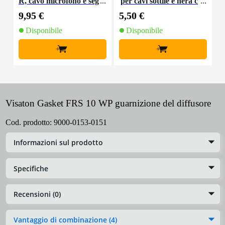
R, cavo microfono e seg
per cavi sottile e nera c
K
nale, 10 m
on chiusure a strappo
9,95 €
5,50 €
9
(10 pezzi)
Disponibile
Disponibile
+
+
Visaton Gasket FRS 10 WP guarnizione del diffusore
Cod. prodotto:
9000-0153-0151
Informazioni sul prodotto
Specifiche
Recensioni (0)
Vantaggio di combinazione (4)