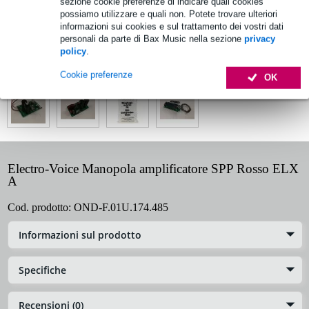
sezione cookie preferenze di indicare quali cookies
possiamo utilizzare e quali non. Potete trovare ulteriori
Informazioni sul prodotto
informazioni sui cookies e sul trattamento dei vostri dati
personali da parte di Bax Music nella sezione
privacy
Specifiche complete
policy
.
Vedi anche (4)
Cookie preferenze
OK
Electro-Voice Manopola amplificatore SPP Rosso ELX
A
Cod. prodotto:
OND-F.01U.174.485
Informazioni sul prodotto
Specifiche
Recensioni (0)