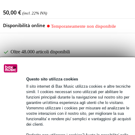
50,00 €
(incl. 22% IVA)
Disponibilità online
Temporaneamente non disponibile
Oltre 48.000 articoli disponibili
1.250 marchi leader
Questo sito utilizza cookies
Informazioni sul prodotto
Il sito internet di Bax Music utilizza cookies e altre tecniche
simili. I cookies necessari sono utilizzati per abilitare le
Specifiche complete
funzioni principali durante la navigazione sul nostro sito per
garantire un'ottima esperienza agli utenti che lo visitano.
Vorremmo utilizzare i cookies per misurare ed analizzare le
Electro-Voice F.01U.306.760 Scheda amplificatore per
vostre interazioni con il nostro sito, per migliorare la sua
ELX112P, ELX115P, ELX118P, ZXA1-S
funzionalita' e rendere piu' semplici e vantaggiosi gli acquisti
dei clienti.
Cod. prodotto:
OND-F.01U.306.760