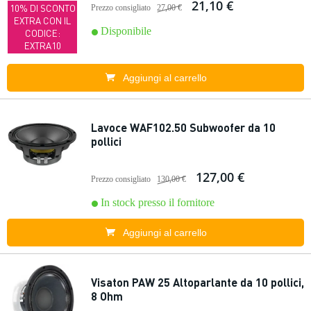
21,10 €
10% DI SCONTO
Prezzo consigliato
27,00 €
EXTRA CON IL
Disponibile
CODICE:
EXTRA10
Aggiungi al carrello
Lavoce WAF102.50 Subwoofer da 10
pollici
127,00 €
Prezzo consigliato
130,00 €
In stock presso il fornitore
Aggiungi al carrello
Visaton PAW 25 Altoparlante da 10 pollici,
8 Ohm