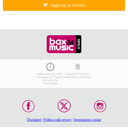
Aggiungi al carrello
Ordina entro le 16:00:
Garanzia di 30 giorni,
Consegna in 2-3 giorni
soddisfatti o rimborsati
lavorativi (se
disponibile)
Disclaimer
|
Politica sulla privacy
|
Impostazioni cookie