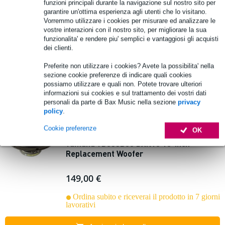
funzioni principali durante la navigazione sul nostro sito per
Visaton WS 25 E - 8 Ohm Diffusore da 10
garantire un'ottima esperienza agli utenti che lo visitano.
pollici
Vorremmo utilizzare i cookies per misurare ed analizzare le
vostre interazioni con il nostro sito, per migliorare la sua
funzionalita' e rendere piu' semplici e vantaggiosi gli acquisti
59,00 €
dei clienti.
Ordina subito e riceverai il prodotto in 6 giorni
Preferite non utilizzare i cookies? Avete la possibilita' nella
lavorativi
sezione cookie preferenze di indicare quali cookies
possiamo utilizzare e quali non. Potete trovare ulteriori
Aggiungi al carrello
informazioni sui cookies e sul trattamento dei vostri dati
personali da parte di Bax Music nella sezione
privacy
policy
.
2 Valutazioni
Cookie preferenze
OK
Yamaha YD655B00 DXR10 10-inch
Replacement Woofer
149,00 €
Ordina subito e riceverai il prodotto in 7 giorni
lavorativi