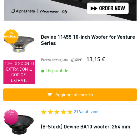
In
Devine 11455 10-inch Woofer for Venture
evidenza
Series
13,15 €
Prezzo consigliato
40,00 €
10% DI SCONTO
EXTRA CON IL
Disponibile
CODICE:
EXTRA10
Aggiungi al carrello
21 Valutazioni
Offer
ta
(B-Stock) Devine BA10 woofer, 254 mm