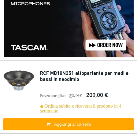
RCF MB10N251 altoparlante per medi e
bassi in neodimio
209,00 €
Prezzo consigliato
231,00 €
Ordina subito e riceverai il prodotto in 4
settimane
Aggiungi al carrello