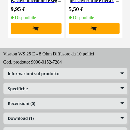
R, cavo microfono e seg
per cavi sottile e nera c
K
nale, 10 m
on chiusure a strappo
9,95 €
5,50 €
9
(10 pezzi)
Disponibile
Disponibile
+
+
Visaton WS 25 E - 8 Ohm Diffusore da 10 pollici
Cod. prodotto:
9000-0152-7284
Informazioni sul prodotto
Specifiche
Recensioni (0)
Download (1)