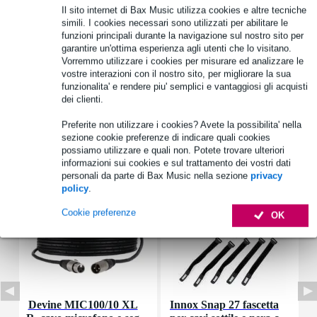
Il sito internet di Bax Music utilizza cookies e altre tecniche
Informazioni sul prodotto
simili. I cookies necessari sono utilizzati per abilitare le
funzioni principali durante la navigazione sul nostro sito per
garantire un'ottima esperienza agli utenti che lo visitano.
potenza efficace: 80 W
Vorremmo utilizzare i cookies per misurare ed analizzare le
potenza massima: 110 W
vostre interazioni con il nostro sito, per migliorare la sua
impedenza nominale: 8 ohm
funzionalita' e rendere piu' semplici e vantaggiosi gli acquisti
dei clienti.
Specifiche complete
Preferite non utilizzare i cookies? Avete la possibilita' nella
sezione cookie preferenze di indicare quali cookies
Accessori (7)
possiamo utilizzare e quali non. Potete trovare ulteriori
informazioni sui cookies e sul trattamento dei vostri dati
personali da parte di Bax Music nella sezione
privacy
policy
.
Cookie preferenze
OK
Devine MIC100/10 XL
Innox Snap 27 fascetta