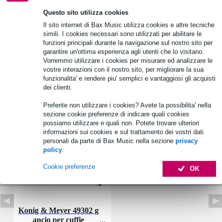
Questo sito utilizza cookies
Il sito internet di Bax Music utilizza cookies e altre tecniche
Informazioni sul prodotto
simili. I cookies necessari sono utilizzati per abilitare le
funzioni principali durante la navigazione sul nostro sito per
cavo di ricambio per le cuffie HDJ-2000
garantire un'ottima esperienza agli utenti che lo visitano.
numero di tipo: WDC1063
Vorremmo utilizzare i cookies per misurare ed analizzare le
vostre interazioni con il nostro sito, per migliorare la sua
Specifiche complete
funzionalita' e rendere piu' semplici e vantaggiosi gli acquisti
dei clienti.
Accessori (1)
Preferite non utilizzare i cookies? Avete la possibilita' nella
sezione cookie preferenze di indicare quali cookies
possiamo utilizzare e quali non. Potete trovare ulteriori
informazioni sui cookies e sul trattamento dei vostri dati
personali da parte di Bax Music nella sezione
privacy
policy
.
Cookie preferenze
OK
Konig & Meyer 49302 g
ancio per cuffie