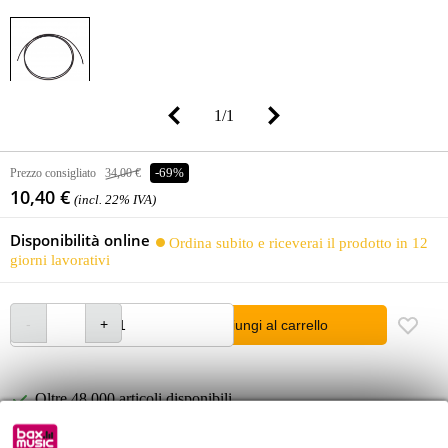
1
/
1
Prezzo consigliato
34,00 €
-69%
10,40 €
(incl. 22% IVA)
Disponibilità online
Ordina subito e riceverai il prodotto in 12
giorni lavorativi
Aggiungi al carrello
Oltre 48.000 articoli disponibili
1.250 marchi leader