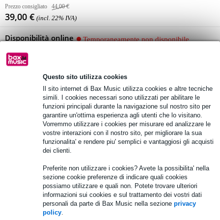
Prezzo consigliato
44,00 €
39,00 €
(incl. 22% IVA)
Disponibilità online
Temporaneamente non disponibile
Questo sito utilizza cookies
Oltre 48.000 articoli disponibili
Il sito internet di Bax Music utilizza cookies e altre tecniche
1.250 marchi leader
simili. I cookies necessari sono utilizzati per abilitare le
funzioni principali durante la navigazione sul nostro sito per
garantire un'ottima esperienza agli utenti che lo visitano.
Vorremmo utilizzare i cookies per misurare ed analizzare le
Informazioni sul prodotto
vostre interazioni con il nostro sito, per migliorare la sua
funzionalita' e rendere piu' semplici e vantaggiosi gli acquisti
cavo di ricambio per cuffie
dei clienti.
adatto per: Shure SRH1440 e SRH1840
Preferite non utilizzare i cookies? Avete la possibilita' nella
connettori: 1x Jack 3,5 mm, 2x jack dedicato Shure
sezione cookie preferenze di indicare quali cookies
possiamo utilizzare e quali non. Potete trovare ulteriori
Specifiche complete
informazioni sui cookies e sul trattamento dei vostri dati
personali da parte di Bax Music nella sezione
privacy
Vedi anche (4)
policy
.