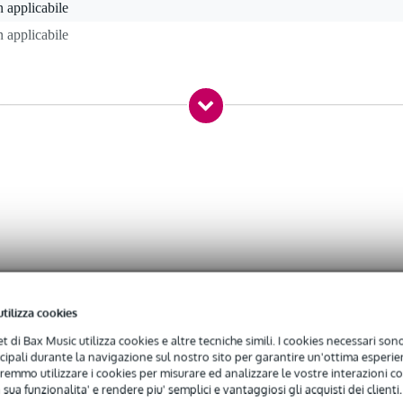
 applicabile
 applicabile
gr
5 x 10,5 x 2,0 cm
a Sennheiser
er
utilizza cookies
net di Bax Music utilizza cookies e altre tecniche simili. I cookies necessari sono 
ncipali durante la navigazione sul nostro sito per garantire un'ottima esperien
remmo utilizzare i cookies per misurare ed analizzare le vostre interazioni con
 sua funzionalita' e rendere piu' semplici e vantaggiosi gli acquisti dei clienti.