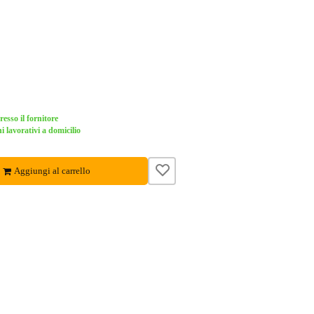
esso il fornitore
i lavorativi a domicilio
Aggiungi al carrello