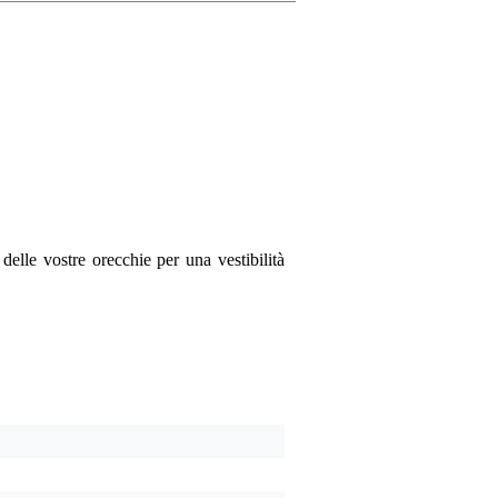
La tua opinione
Soprannome
Non ci sono ancora recen
Valutazione
Commento
delle vostre orecchie per una vestibilità
Inviare