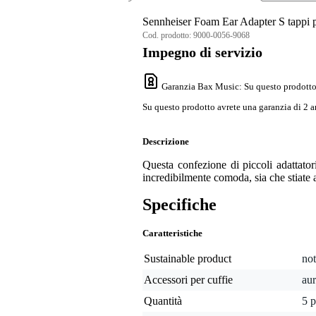
Sennheiser Foam Ear Adapter S tappi p
Cod. prodotto:
9000-0056-9068
Impegno di servizio
Garanzia Bax Music
: Su questo prodotto
Su questo prodotto avrete una garanzia di 2 a
Descrizione
Questa confezione di piccoli adattator
incredibilmente comoda, sia che stiate 
Specifiche
Caratteristiche
Sustainable product
not
Accessori per cuffie
aur
Quantità
5 p