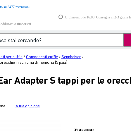
to su 3477 recensioni
Ordina entro le 16:00: Consegna in 2-3 giorni la
soddisfatti o rimborsati
ti per cuffie
Componenti cuffie
Sennheiser
/
/
/
orecchie in schiuma di memoria (5 paia)
r Adapter S tappi per le orecch
one
la tua opinione