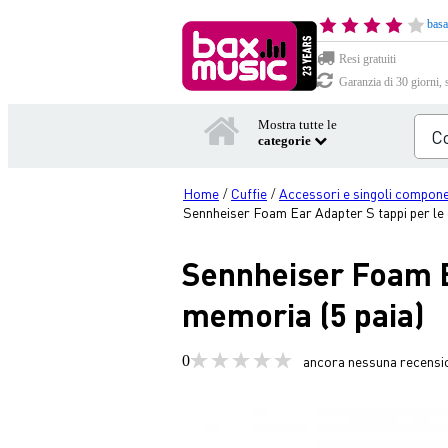
basa
Resi gratuiti
Garanzia di 30 giorni, 
Mostra tutte le
categorie
Home
Cuffie
Accessori e singoli componen
/
/
Sennheiser Foam Ear Adapter S tappi per le 
Sennheiser Foam Ea
memoria (5 paia)
0
ancora nessuna recensi