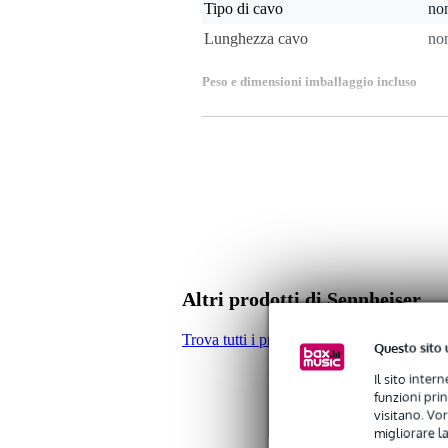
Tipo di cavo
non
Lunghezza cavo
non
Peso e dimensioni imballaggio incluso
Peso
11 
(imballaggio incluso)
Dimensioni
10,
(imballaggio incluso)
Specifiche
Adattatore auricolare in schium
dimensione: piccola
materiale: schiuma di memoria
Altri prodotti di Sennheiser
Trova tutti i prodotti del marchio Sennheis
Questo sito 
Il sito inter
funzioni pri
visitano. Vor
migliorare la