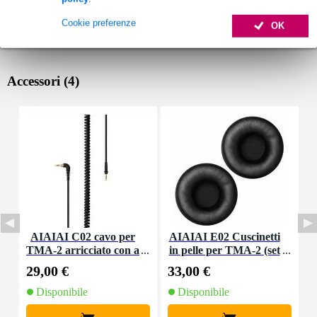
Cookie preferenze
OK
Accessori (4)
AIAIAI C02 cavo per
AIAIAI E02 Cuscinetti
TMA-2 arricciato con a
in pelle per TMA-2 (set
dattatore 1,50 metri
di due)
29,00 €
33,00 €
1
Disponibile
Disponibile