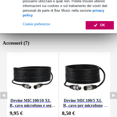
possiamo utilizzare e quali non. Potete trovare ulteriori
informazioni sui cookies e sul trattamento dei vostri dati
personali da parte di Bax Music nella sezione
privacy
policy
.
Cookie preferenze
OK
Accessori (7)
Devine MIC100/10 XL
Devine MIC100/5 XL
D
R, cavo microfono e seg
R, cavo per microfono
o
nale, 10 m
e segnale, 5 m
9,95 €
8,50 €
1