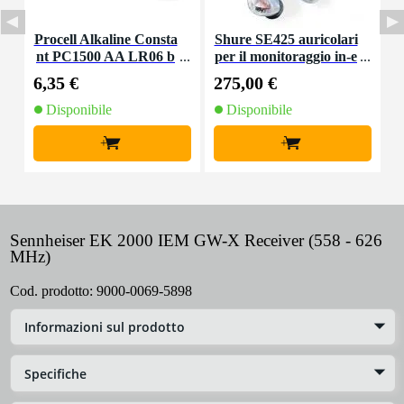
Procell Alkaline Consta
Shure SE425 auricolari
S
nt PC1500 AA LR06 b
per il monitoraggio in-e
atterie 10x
ar trasparenti
6,35 €
275,00 €
7
Disponibile
Disponibile
+
+
Sennheiser EK 2000 IEM GW-X Receiver (558 - 626
MHz)
Cod. prodotto:
9000-0069-5898
Informazioni sul prodotto
Specifiche