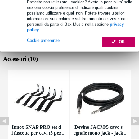
Preferite non utilizzare i cookies? Avete la possibilita' nella
sezione cookie preferenze di indicare quali cookies
possiamo utilizzare e quali non. Potete trovare ulteriori
informazioni sui cookies e sul trattamento dei vostri dati
personali da parte di Bax Music nella sezione
privacy
policy
.
Cookie preferenze
OK
Accessori (10)
Innox SNAP PRO set d
Devine JACM/5 cavo s
i fascette per cavi (5 pez
egnale mono jack - jack
s
zi)
5 m