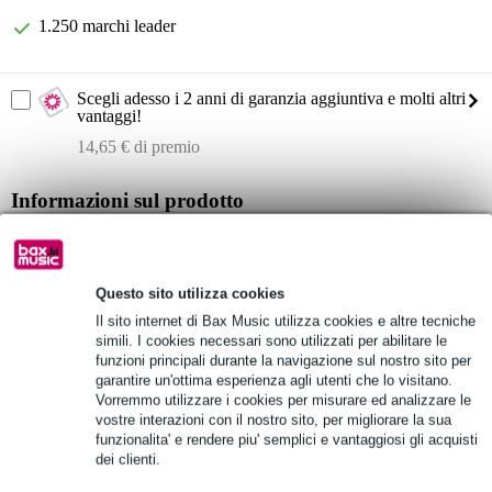
1.250 marchi leader
Scegli adesso i 2 anni di garanzia aggiuntiva e molti altri
vantaggi!
14,65 € di premio
Informazioni sul prodotto
Sistemi LD MEI 1000 G2 T
trasmettitore separato da 823 - 832 e 863 - 865 MHz
Questo sito utilizza cookies
adatto per: Sistema auricolare LD Systems MEI 1000 G2
Il sito internet di Bax Music utilizza cookies e altre tecniche
Specifiche complete
simili. I cookies necessari sono utilizzati per abilitare le
funzioni principali durante la navigazione sul nostro sito per
garantire un'ottima esperienza agli utenti che lo visitano.
Vedi anche (2)
Vorremmo utilizzare i cookies per misurare ed analizzare le
vostre interazioni con il nostro sito, per migliorare la sua
funzionalita' e rendere piu' semplici e vantaggiosi gli acquisti
dei clienti.