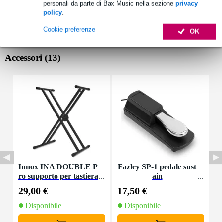
personali da parte di Bax Music nella sezione
privacy
policy
.
Cookie preferenze
OK
Accessori (13)
Innox INA DOUBLE P
Fazley SP-1 pedale sust
ro supporto per tastiera
ain
29,00 €
17,50 €
2
Disponibile
Disponibile